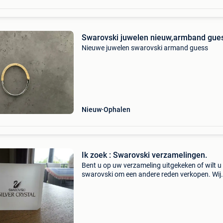
Swarovski juwelen nieuw,armband gue
Nieuwe juwelen swarovski armand guess
Nieuw
Ophalen
Ik zoek : Swarovski verzamelingen.
Bent u op uw verzameling uitgekeken of wilt 
swarovski om een andere reden verkopen. Wij
geven een goede prijs voor uw swarovski. Ook
kopen wij complete voorraden en winkelrestan
Voor recente