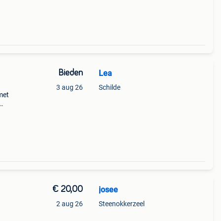
Bieden
Lea
3 aug 26
Schilde
met
es.
€ 20,00
josee
2 aug 26
Steenokkerzeel