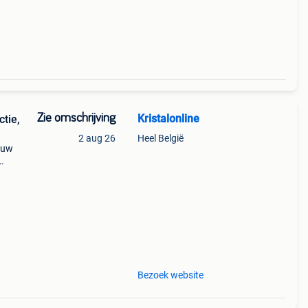
Zie omschrijving
Kristalonline
tie,
2 aug 26
Heel België
u uw
ten.
Bezoek website