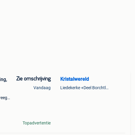
Zie omschrijving
Kristalwereld
ing,
Vandaag
Liedekerke +Deel Borchtlombeek
weegt
ie
iste
Topadvertentie