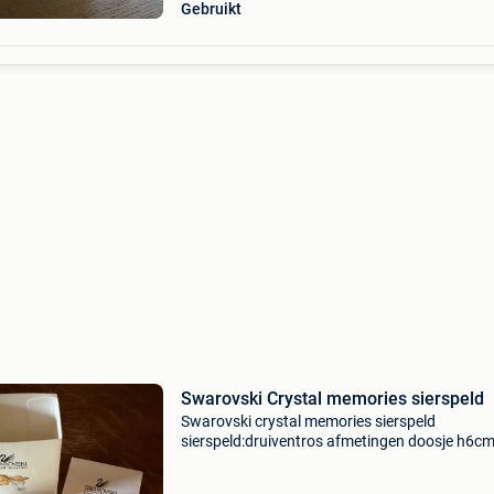
Gebruikt
Swarovski Crystal memories sierspeld
Swarovski crystal memories sierspeld
sierspeld:druiventros afmetingen doosje h6c
b5cm