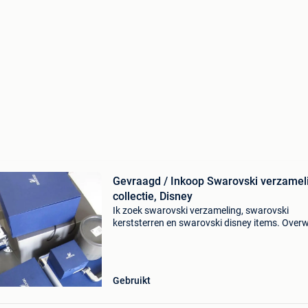
Gevraagd / Inkoop Swarovski verzamel
collectie, Disney
Ik zoek swarovski verzameling, swarovski
kerststerren en swarovski disney items. Over
u de verkoop van uw swarovski. Voor een moo
swarovski verzameling bent u bij mij aan het ju
adres en bi
Gebruikt