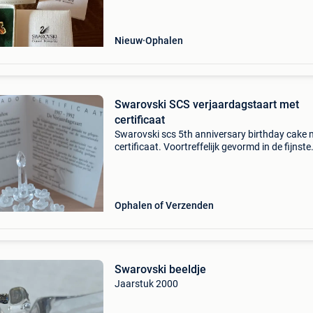
Nieuw
Ophalen
Swarovski SCS verjaardagstaart met
certificaat
Swarovski scs 5th anniversary birthday cake 
certificaat. Voortreffelijk gevormd in de fijnste
kristal kwaliteit met kleine matglazen bloemetj
De taart is 6 cm hoog.
Ophalen of Verzenden
Swarovski beeldje
Jaarstuk 2000