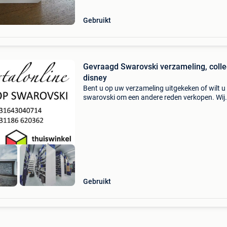
Gebruikt
Gevraagd Swarovski verzameling, collec
disney
Bent u op uw verzameling uitgekeken of wilt 
swarovski om een andere reden verkopen. Wij
geven een goede prijs voor uw swarovski. Ook
kopen wij complete voorraden en winkelrestan
Voor een rece
Gebruikt