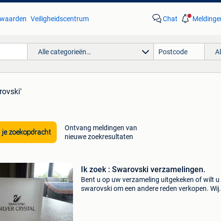
waarden
Veiligheidscentrum
Chat
Meldinge
Alle categorieën…
A
rovski'
Ontvang meldingen van
 je zoekopdracht
nieuwe zoekresultaten
Ik zoek : Swarovski verzamelingen.
Bent u op uw verzameling uitgekeken of wilt 
swarovski om een andere reden verkopen. Wij
geven een goede prijs voor uw swarovski. Ook
kopen wij complete voorraden en winkelrestan
Voor recente