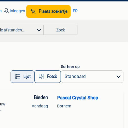
n
Inloggen
FR
Plaats zoekertje
lle afstanden…
Zoek
Sorteer op
Lijst
Foto’s
Bieden
Pascal Crystal Shop
u uw
Vandaag
Bornem
ten.