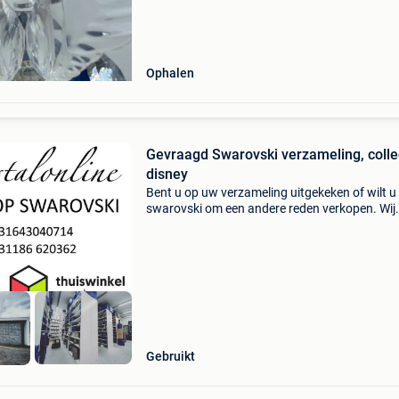
Ophalen
Gevraagd Swarovski verzameling, collec
disney
Bent u op uw verzameling uitgekeken of wilt 
swarovski om een andere reden verkopen. Wij
geven een goede prijs voor uw swarovski. Ook
kopen wij complete voorraden en winkelrestan
Voor een rece
Gebruikt