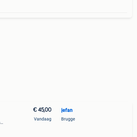
€ 45,00
jefan
Vandaag
Brugge
m