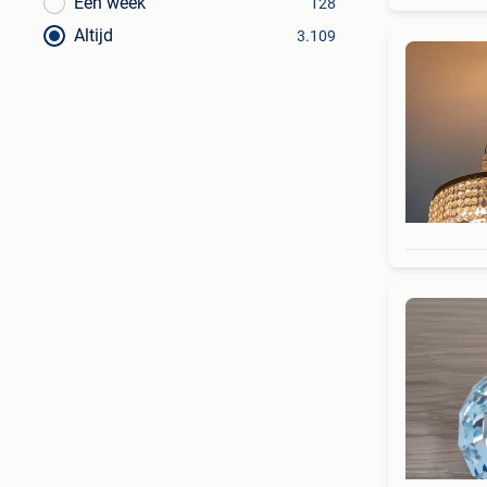
Een week
128
Altijd
3.109