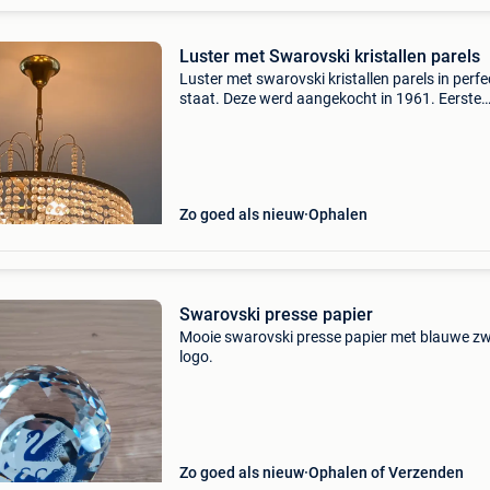
Luster met Swarovski kristallen parels
Luster met swarovski kristallen parels in perfe
staat. Deze werd aangekocht in 1961. Eerste
eigenaar. Af te halen in sint-niklaas enkel
reactie&#39;s via 2e hands-chat worden
beantwoord!
Zo goed als nieuw
Ophalen
Swarovski presse papier
Mooie swarovski presse papier met blauwe z
logo.
Zo goed als nieuw
Ophalen of Verzenden