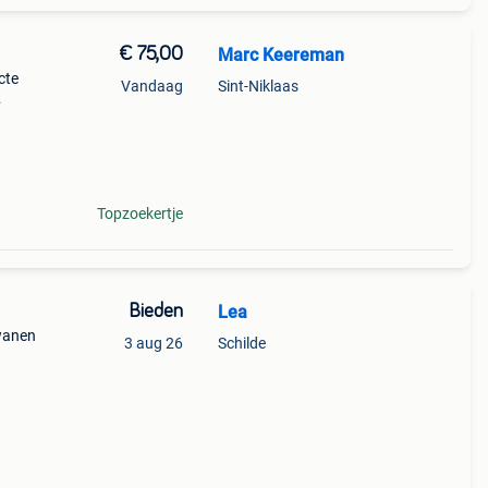
€ 75,00
Marc Keereman
cte
Vandaag
Sint-Niklaas
Topzoekertje
Bieden
Lea
wanen
3 aug 26
Schilde