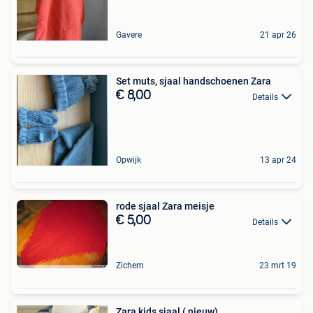
Gavere
21 apr 26
Set muts, sjaal handschoenen Zara
€ 8,00
Details
Opwijk
13 apr 24
rode sjaal Zara meisje
€ 5,00
Details
Zichem
23 mrt 19
Zara kids sjaal ( nieuw)