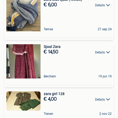
€ 6,00
Details
Temse
27 sep 24
Sjaal Zara
€ 14,50
Details
Berchem
19 jun 19
zara girl 128
€ 4,00
Details
Tienen
2 nov 22