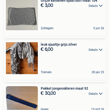
Grijze katoenen sjaal/buff maat 104
€ 3,00
Details
Zottegem
5 jun 26
leuk sjaaltje grijs zilver
€ 6,00
Details
Tremelo
28 jan 25
Pakket jongenskleren maat 92
€ 30,00
Details
Halen
15 mrt 26