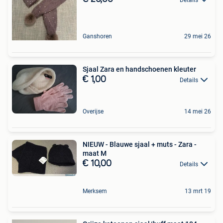
Ganshoren
29 mei 26
Sjaal Zara en handschoenen kleuter
€ 1,00
Details
Overijse
14 mei 26
NIEUW - Blauwe sjaal + muts - Zara -
maat M
€ 10,00
Details
Merksem
13 mrt 19