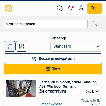
Alle categorieën…
Sorteer op
Alle afstanden…
Bewaar je zoekopdracht
Filters
Herstellen microgolf/combi, Samsung,
AEG, Whirlpool, Siemens
Zie omschrijving
Details
Topadvertentie
Bezoek website
4 aug 26