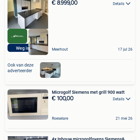
€ 8.999,00
Details
Weg is Pech
Meerhout
17 jul 26
Ook van deze
adverteerder
Microgolf Siemens met grill 900 watt
€ 100,00
Details
Roeselare
21 mei 26
4x Inbouw microgolfovens Siemens&