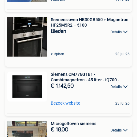
Siemens oven HB30GB550 + Magnetron
HF25M5R2 – €100
Bieden
Details
zutphen
23 jul 26
Siemens CM776G1B1 -
Combimagnetron - 45 liter - iQ700 -
€ 1.142,50
Details
Bezoek website
23 jul 26
Microgolfoven siemens
€ 18,00
Details