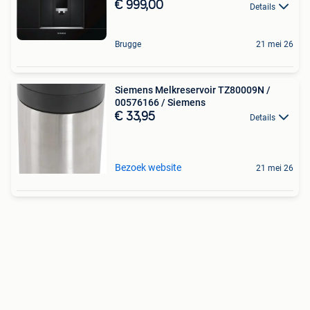
€ 999,00
Details
Brugge
21 mei 26
Siemens Melkreservoir TZ80009N /
00576166 / Siemens
€ 33,95
Details
Bezoek website
21 mei 26