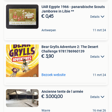
UAR Egypte 1966 - panarabische Scouts
Jamboree in Libie **
€ 0,45
Details
Antwerpen
11 mrt 24
Bear Grylls Adventure 2: The Desert
Challenge 9781786960139
€ 3,90
Details
Bezoek website
11 mrt 24
Ancienne tente de l armée
€ 3.000,00
Details
Wavre
16 mei 26