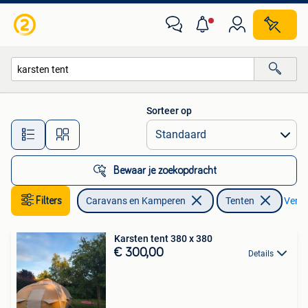
Tenten
Sorteer op
Alle afstanden…
Bewaar je zoekopdracht
Filters
Caravans en Kamperen
Tenten
Verwij
Karsten tent 380 x 380
€ 300,00
Details