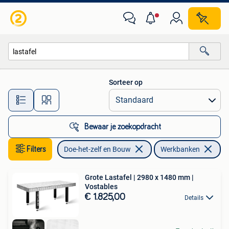
Werkbanken
Sorteer op
Alle afstanden…
Bewaar je zoekopdracht
Filters
Doe-het-zelf en Bouw
Werkbanken
Ve
Grote Lastafel | 2980 x 1480 mm |
Vostables
€ 1.825,00
Details