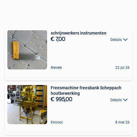
schrijnwerkers instrumenten
€ 7,00
Details
Nevele
22 jul 26
Freesmachine freesbank Scheppach
houtbewerking
€ 995,00
Details
Kinrooi
8 mei 26