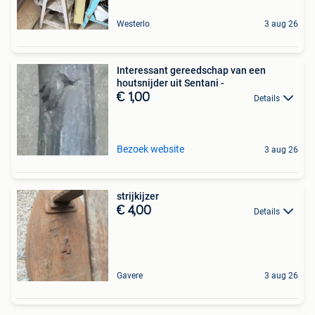
Westerlo
3 aug 26
Interessant gereedschap van een
houtsnijder uit Sentani -
€ 1,00
Details
Bezoek website
3 aug 26
strijkijzer
€ 4,00
Details
Gavere
3 aug 26