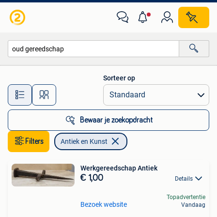
Antiek en Kunst
Sorteer op
Alle afstanden…
Bewaar je zoekopdracht
Filters
Antiek en Kunst
Werkgereedschap Antiek
€ 1,00
Details
Topadvertentie
Bezoek website
Vandaag