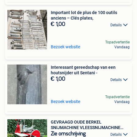
Important lot de plus de 100 outils
anciens – Clés plates,
€ 1,00
Details
Topadvertentie
Bezoek website
Vandaag
Interessant gereedschap van een
houtsnijder uit Sentani -
€ 1,00
Details
Topadvertentie
Bezoek website
Vandaag
GEVRAAGD OUDE BERKEL
SNIJMACHINE VLEESSNIJMACHINE
HANDWIEL
Zie omschrijving
Details