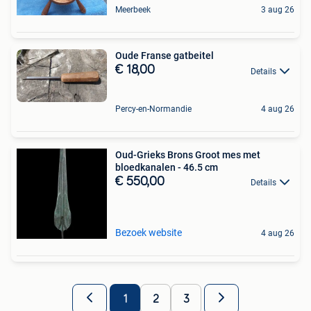
Meerbeek
3 aug 26
Oude Franse gatbeitel
€ 18,00
Details
Percy-en-Normandie
4 aug 26
Oud-Grieks Brons Groot mes met
bloedkanalen - 46.5 cm
€ 550,00
Details
Bezoek website
4 aug 26
1
2
3