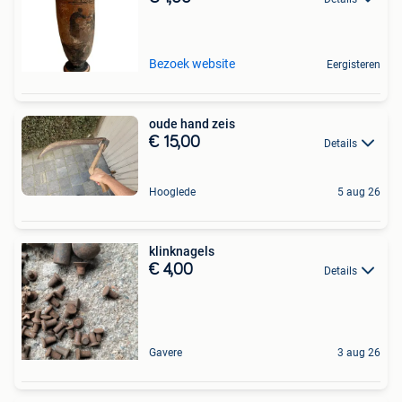
Bezoek website
Eergisteren
oude hand zeis
€ 15,00
Details
Hooglede
5 aug 26
klinknagels
€ 4,00
Details
Gavere
3 aug 26