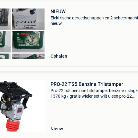
NIEUW
Elektrische gereedschappen en 2 scheermach
nieuw
Ophalen
PRO-22 TS5 Benzine Trilstamper
Pro-22 ts5 benzine trilstamper benzine / slag
1370 kg / gratis wielenset wilt u een pro-22
trilstamper kopen? Deze trilstampers, van het
nederlandse merk pro-22, is een zeer degelijke
machine me
Nieuw