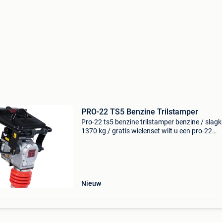
PRO-22 TS5 Benzine Trilstamper
Pro-22 ts5 benzine trilstamper benzine / slag
1370 kg / gratis wielenset wilt u een pro-22
trilstamper kopen? Deze trilstampers, van het
nederlandse merk pro-22, is een zeer degelijke
machine me
Nieuw