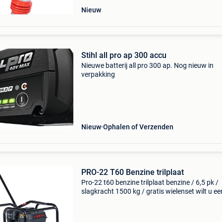
Nieuw
Stihl all pro ap 300 accu
Nieuwe batterij all pro 300 ap. Nog nieuw in
verpakking
Nieuw
Ophalen of Verzenden
PRO-22 T60 Benzine trilplaat
Pro-22 t60 benzine trilplaat benzine / 6,5 pk /
slagkracht 1500 kg / gratis wielenset wilt u ee
22 stratenmakers trilplaat kopen? Deze trilpla
straatwerk, van het nederlandse merk pro-22, 