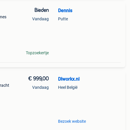
Bieden
Dennis
ines
Vandaag
Putte
Topzoekertje
€ 999,00
Dlworkx.nl
kracht
Vandaag
Heel België
Bezoek website