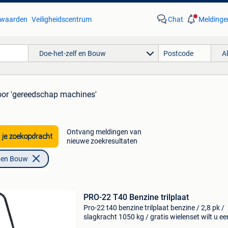
waarden
Veiligheidscentrum
Chat
Meldinge
Doe-het-zelf en Bouw
A
oor 'gereedschap machines'
Ontvang meldingen van
 je zoekopdracht
nieuwe zoekresultaten
f en Bouw
PRO-22 T40 Benzine trilplaat
Pro-22 t40 benzine trilplaat benzine / 2,8 pk /
slagkracht 1050 kg / gratis wielenset wilt u ee
22 stratenmakers trilplaat kopen? Deze trilpla