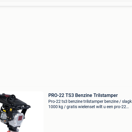
PRO-22 TS3 Benzine Trilstamper
Pro-22 ts3 benzine trilstamper benzine / slag
1000 kg / gratis wielenset wilt u een pro-22
trilstamper kopen? Deze trilstampers, van het
nederlandse merk pro-22, is een zeer degelijke
machine me