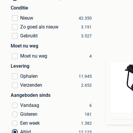
Conditie
Nieuw
42.350
Zo goed als nieuw
3.191
Gebruikt
3.527
Moet nu weg
Moet nu weg
4
Levering
Ophalen
11.945
Verzenden
2.652
Aangeboden sinds
Vandaag
6
Gisteren
181
Een week
1.382
Altijd
12.123