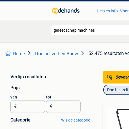
Help en info
Voor
52.475 resultaten
v
Home
Doe-het-zelf en Bouw
Verfijn resultaten
Bewaar
Prijs
Doe-het-zel
van
tot
€
€
Categorie
Wis de categorie