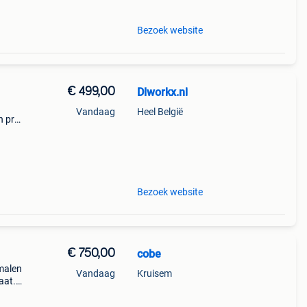
Bezoek website
€ 499,00
Dlworkx.nl
Vandaag
Heel België
n pro-
at
is ee
Bezoek website
€ 750,00
cobe
malen
Vandaag
Kruisem
aat.