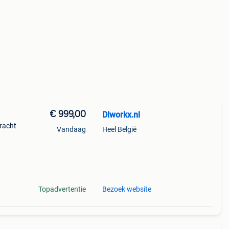
€ 999,00
Dlworkx.nl
kracht
Vandaag
Heel België
Topadvertentie
Bezoek website