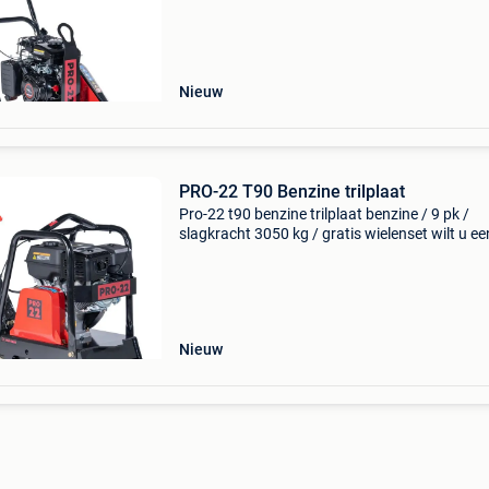
straatwerk, van het nederlandse merk pro-22, 
Nieuw
PRO-22 T90 Benzine trilplaat
Pro-22 t90 benzine trilplaat benzine / 9 pk /
slagkracht 3050 kg / gratis wielenset wilt u ee
22 stratenmakers trilplaat kopen? Deze trilpla
straatwerk, van het nederlandse merk pro-22, 
een
Nieuw