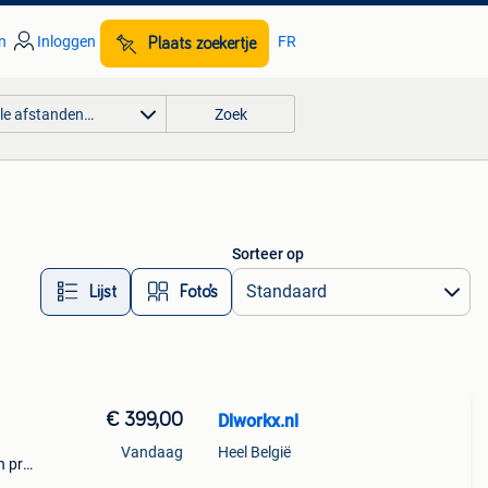
n
Inloggen
FR
Plaats zoekertje
lle afstanden…
Zoek
Sorteer op
Lijst
Foto’s
€ 399,00
Dlworkx.nl
Vandaag
Heel België
n pro-
at