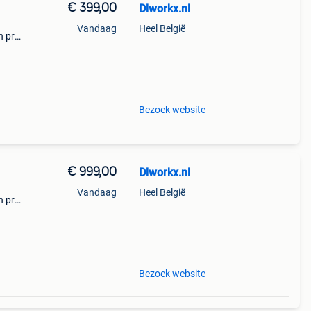
€ 399,00
Dlworkx.nl
Vandaag
Heel België
n pro-
at
is ee
Bezoek website
€ 999,00
Dlworkx.nl
Vandaag
Heel België
n pro-
at
is
Bezoek website