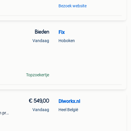
Bezoek website
Bieden
Fix
Vandaag
Hoboken
Topzoekertje
€ 549,00
Dlworkx.nl
Vandaag
Heel België
n pro-
at
is ee