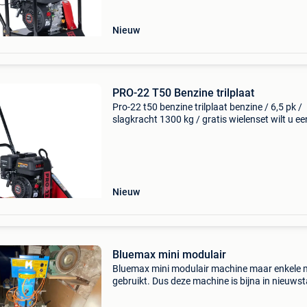
Nieuw
PRO-22 T50 Benzine trilplaat
Pro-22 t50 benzine trilplaat benzine / 6,5 pk /
slagkracht 1300 kg / gratis wielenset wilt u ee
22 stratenmakers trilplaat kopen? Deze trilpla
straatwerk, van het nederlandse merk pro-22, 
Nieuw
Bluemax mini modulair
Bluemax mini modulair machine maar enkele 
gebruikt. Dus deze machine is bijna in nieuwst
Er zijn bijhorende boren bij zowel links als
rechtsdraaiende.