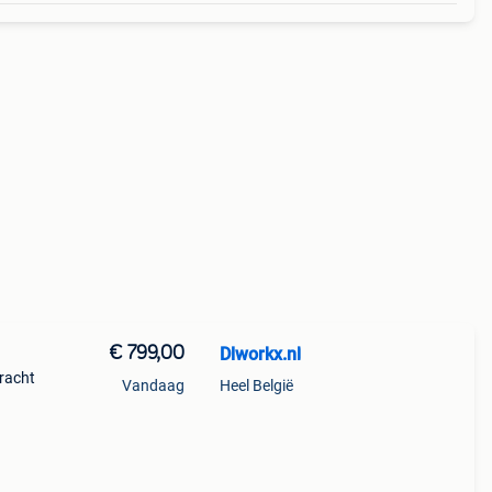
€ 799,00
Dlworkx.nl
kracht
Vandaag
Heel België