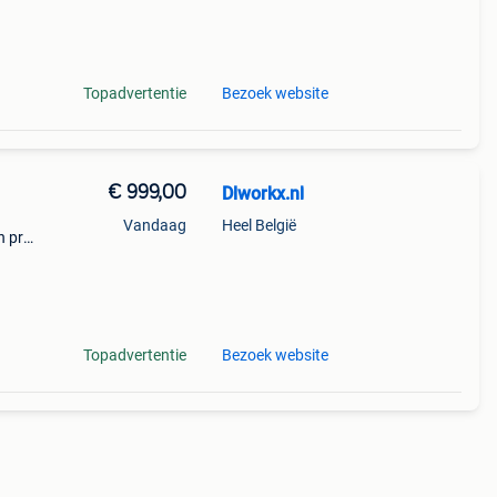
is ee
Topadvertentie
Bezoek website
€ 999,00
Dlworkx.nl
Vandaag
Heel België
n pro-
at
is
Topadvertentie
Bezoek website