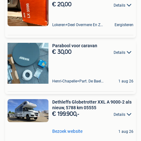
€ 20,00
Details
Lokeren+Deel Overmere En Zele
Eergisteren
Parabool voor caravan
€ 30,00
Details
Henri-Chapelle+Part. De Baelen
1 aug 26
Dethleffs Globetrotter XXL A 9000-2 als
nieuw, 5788 km 05555
€ 199.900,-
Details
Bezoek website
1 aug 26