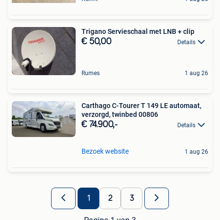
Trigano Servieschaal met LNB + clip
€ 50,00
Details
Rumes
1 aug 26
Carthago C-Tourer T 149 LE automaat,
verzorgd, twinbed 00806
€ 74.900,-
Details
Bezoek website
1 aug 26
1
2
3