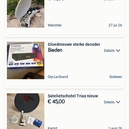
Werchter
27 jul 26
Gloednieuwe sterke decoder
Bieden
Details
Orp-Le-Grand
Gisteren
Satelietschotel Triax nieuw
€ 45,00
Details
Kermt
1 aug 26