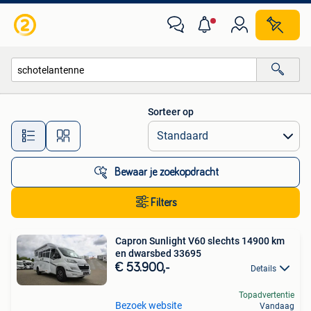
Alle categorieën…
Sorteer op
Alle afstanden…
Bewaar je zoekopdracht
Filters
Capron Sunlight V60 slechts 14900 km
en dwarsbed 33695
€ 53.900,-
Details
Topadvertentie
Bezoek website
Vandaag