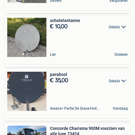
Gavere
Eergisteren
schotelantanne
€ 10,00
Details
Lier
Gisteren
parabool
€ 35,00
Details
Awans+ Partie De Grace-Hollogne
Vandaag
Concorde Charisma 900M voorzien van
alle luxe 73424