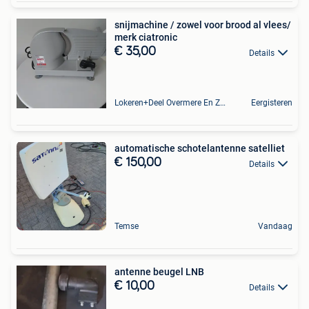
snijmachine / zowel voor brood al vlees/
merk ciatronic
€ 35,00
Details
Lokeren+Deel Overmere En Zele
Eergisteren
automatische schotelantenne satelliet
€ 150,00
Details
Temse
Vandaag
antenne beugel LNB
€ 10,00
Details