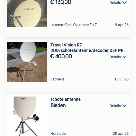
€ 130,00
Details
Lokeren+Deel Overmere En Zele
9 apr 26
Travel Vision R7
DUO/schotelantenne/decoder DEF PRO
S260HD
€ 400,00
Details
Jabbeke
13 jul 26
schotelantenne
Bieden
Details
Hofstade
20 apr 26