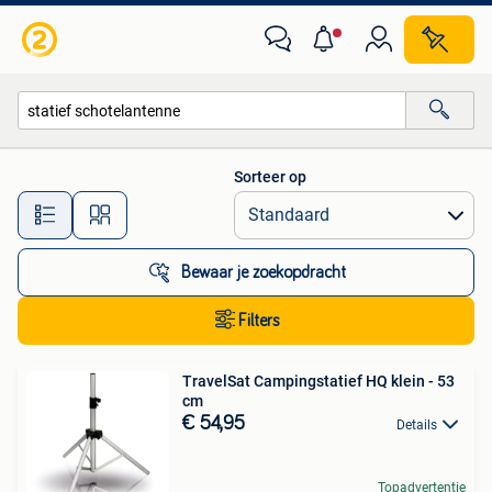
Alle categorieën…
Sorteer op
Alle afstanden…
Bewaar je zoekopdracht
Filters
TravelSat Campingstatief HQ klein - 53
cm
€ 54,95
Details
Topadvertentie