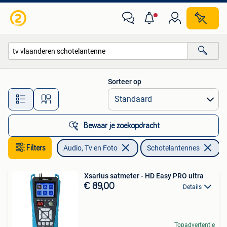
Schotelantennes
Sorteer op
Alle afstanden…
Bewaar je zoekopdracht
Filters
Audio, Tv en Foto
Schotelantennes
V
Xsarius satmeter - HD Easy PRO ultra
€ 89,00
Details
Topadvertentie