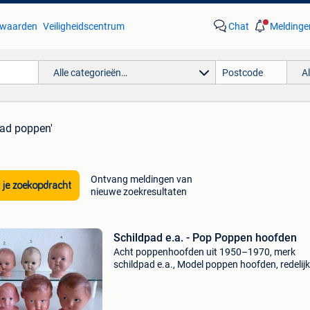
waarden
Veiligheidscentrum
Chat
Meldinge
Alle categorieën…
A
pad poppen'
Ontvang meldingen van
 je zoekopdracht
nieuwe zoekresultaten
Schildpad e.a. - Pop Poppen hoofden
Acht poppenhoofden uit 1950–1970, merk
schildpad e.a., Model poppen hoofden, redelijk
goede staat en verkocht zonder handleiding o
doos, met diverse materialen en hoogtes van 
cm tot 13 cm. Tit