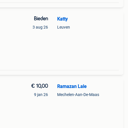
Bieden
Katty
3 aug 26
Leuven
€ 10,00
Ramazan Lale
9 jan 26
Mechelen-Aan-De-Maas