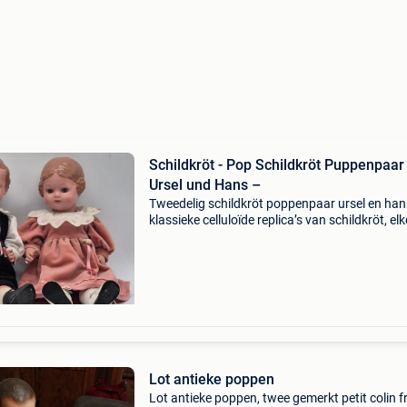
Schildkröt - Pop Schildkröt Puppenpaar
Ursel und Hans –
Tweedelig schildkröt poppenpaar ursel en han
klassieke celluloïde replica’s van schildkröt, elk
circa 40 cm hoog en 19 cm breed, oorsprong
duitsland, in goede staat en uitgepakt. Titel:
schildkröt
Lot antieke poppen
Lot antieke poppen, twee gemerkt petit colin 