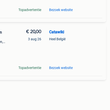
Topadvertentie
Bezoek website
€ 20,00
Catawiki
en
3 aug 26
Heel België
n,
oi et
 de
Topadvertentie
Bezoek website