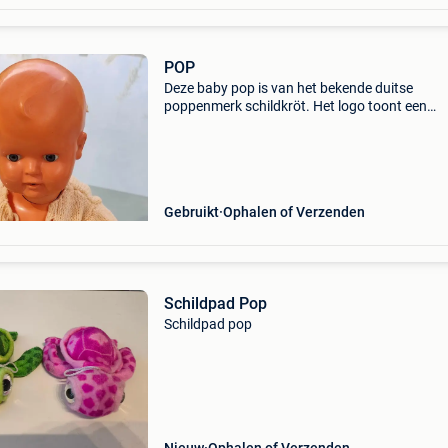
POP
Deze baby pop is van het bekende duitse
poppenmerk schildkröt. Het logo toont een
schildpad in een ruit (ook wel ruitmerkteken
genoemd). Schildkröt is een van de oudste en
meest iconische poppenfabrik
Gebruikt
Ophalen of Verzenden
Schildpad Pop
Schildpad pop