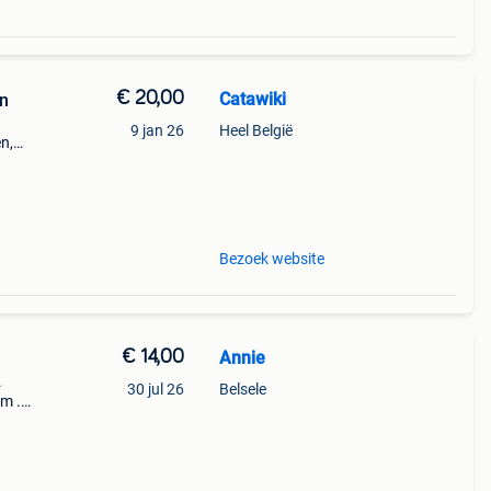
€ 20,00
Catawiki
en
9 jan 26
Heel België
n,
oi et
 de
Bezoek website
€ 14,00
Annie
.
30 jul 26
Belsele
Cm .