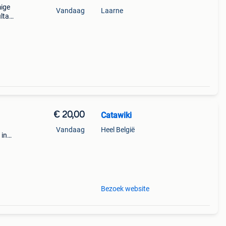
mige
Vandaag
Laarne
ultaat
nele
han
€ 20,00
Catawiki
Vandaag
Heel België
 in
f
9,5
Bezoek website