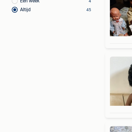
Een week
4
Altijd
45