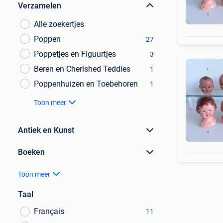
Verzamelen
Alle zoekertjes
Poppen
27
Poppetjes en Figuurtjes
3
Beren en Cherished Teddies
1
Poppenhuizen en Toebehoren
1
Toon meer
Antiek en Kunst
Boeken
Toon meer
Taal
Français
11