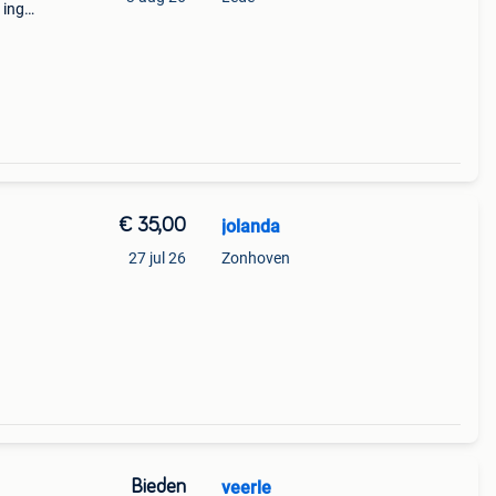
 inge
len in
€ 35,00
jolanda
27 jul 26
Zonhoven
Bieden
veerle