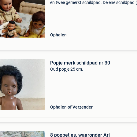
en twee gemerkt schildpad. De ene schildpad (
) heeft een gaatje in de voet. De anderen zijn al
prima staat. Geen verzending mogelijk, ge
Ophalen
Popje merk schildpad nr 30
Oud popje 25 cm.
Ophalen of Verzenden
8 poppetjes, waaronder Ari