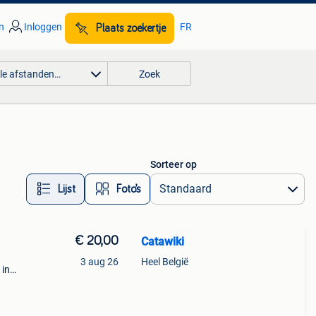
n
Inloggen
FR
Plaats zoekertje
lle afstanden…
Zoek
Sorteer op
Lijst
Foto’s
€ 20,00
Catawiki
3 aug 26
Heel België
 in
f
9,5