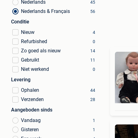
Nederlands
45
Nederlands & Français
56
Conditie
Nieuw
4
Refurbished
0
Zo goed als nieuw
14
Gebruikt
11
Niet werkend
0
Levering
Ophalen
44
Verzenden
28
Aangeboden sinds
Vandaag
1
Gisteren
1