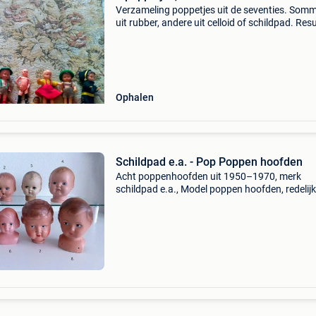
Verzameling poppetjes uit de seventies. Som
uit rubber, andere uit celloid of schildpad. Res
van lang snuisteren. Sommige hebben traditio
klederdracht uit duitsland. Bieden via tweede
Ophalen
Schildpad e.a. - Pop Poppen hoofden
Acht poppenhoofden uit 1950–1970, merk
schildpad e.a., Model poppen hoofden, redelijk
goede staat en verkocht zonder handleiding o
doos, met diverse materialen en hoogtes van 
cm tot 13 cm. Tit