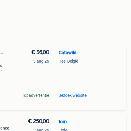
€ 36,00
Catawiki
 –
3 aug 26
Heel België
s,
e
Topadvertentie
Bezoek website
€ 250,00
tom
france
3 aug 26
Lede