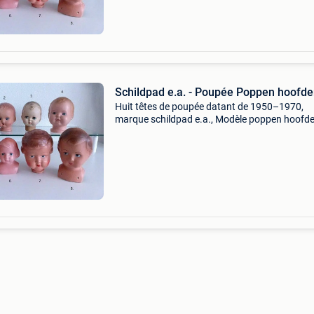
Schildpad e.a. - Poupée Poppen hoofd
Huit têtes de poupée datant de 1950–1970,
marque schildpad e.a., Modèle poppen hoofde
état raisonnable, emballage sans mode d’empl
sans boîte, avec diverses matières et hauteurs
9,5 à 13 cm.