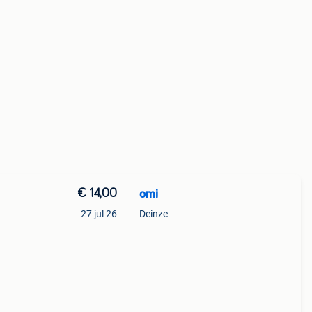
€ 14,00
omi
27 jul 26
Deinze