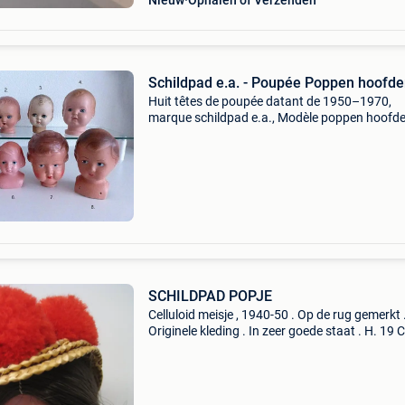
Nieuw
Ophalen of Verzenden
Schildpad e.a. - Poupée Poppen hoofd
Huit têtes de poupée datant de 1950–1970,
marque schildpad e.a., Modèle poppen hoofde
état raisonnable, emballage sans mode d’empl
sans boîte, avec diverses matières et hauteurs
9,5 à 13 cm.
SCHILDPAD POPJE
Celluloid meisje , 1940-50 . Op de rug gemerkt 
Originele kleding . In zeer goede staat . H. 19 
Verzendkosten koper .