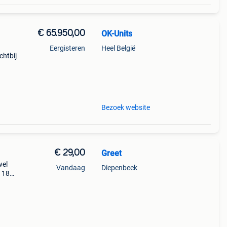
€ 65.950,00
OK-Units
Eergisteren
Heel België
chtbij
 |
|
Bezoek website
€ 29,00
Greet
wel
Vandaag
Diepenbeek
: 180