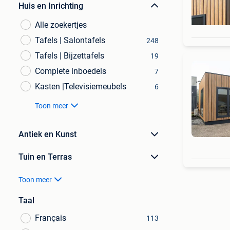
Huis en Inrichting
Alle zoekertjes
Tafels | Salontafels
248
Tafels | Bijzettafels
19
Complete inboedels
7
Kasten |Televisiemeubels
6
Toon meer
Antiek en Kunst
Tuin en Terras
Toon meer
Taal
Français
113