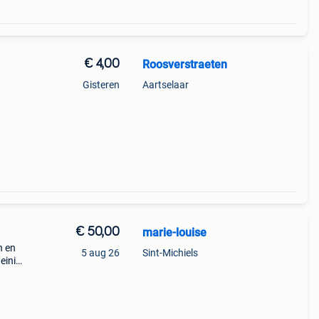
€ 4,00
Roosverstraeten
Gisteren
Aartselaar
€ 50,00
marie-louise
n en
5 aug 26
Sint-Michiels
einig
te 84
 sam