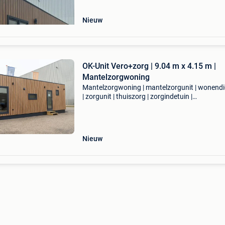
dichtbijentochze
Nieuw
OK-Unit Vero+zorg | 9.04 m x 4.15 m |
Mantelzorgwoning
Mantelzorgwoning | mantelzorgunit | wonendi
| zorgunit | thuiszorg | zorgindetuin |
zorgmetcomfort | mantelzorg | zorgvoorelkaar
zorgmethart | zorgmetrust | zelfstandigwonen 
dichtbijentochze
Nieuw