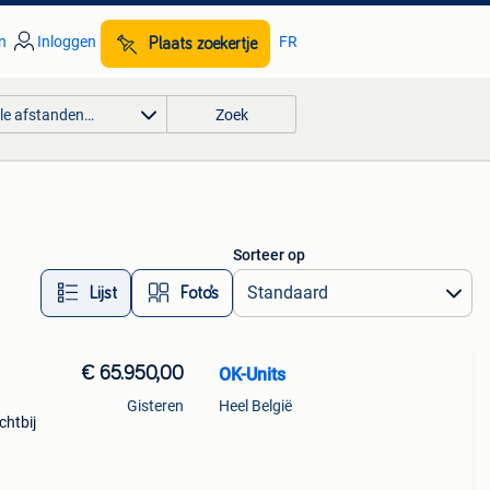
n
Inloggen
FR
Plaats zoekertje
lle afstanden…
Zoek
Sorteer op
Lijst
Foto’s
€ 65.950,00
OK-Units
Gisteren
Heel België
chtbij
 |
|