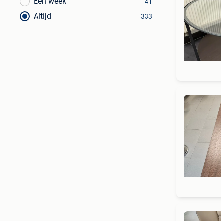
Een week
41
Altijd
333