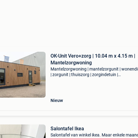
OK-Unit Vero+zorg | 10.04 m x 4.15 m |
Mantelzorgwoning
Mantelzorgwoning | mantelzorgunit | wonendi
| zorgunit | thuiszorg | zorgindetuin |
zorgmetcomfort | mantelzorg | zorgvoorelkaar
zorgmethart | zorgmetrust | zelfstandigwonen 
dichtbijentochze
Nieuw
Salontafel Ikea
Salontafel van winkel ikea. Maar enkele maan