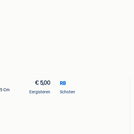
€ 5,00
RB
×55 Cm
Eergisteren
Schoten