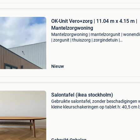
OK-Unit Vero+zorg | 11.04 m x 4.15 m |
Mantelzorgwoning
Mantelzorgwoning | mantelzorgunit | wonendi
| zorgunit | thuiszorg | zorgindetuin |
zorgmetcomfort | mantelzorg | zorgvoorelkaar
zorgmethart | zorgmetrust | zelfstandigwonen 
dichtbijentochze
Nieuw
Salontafel (ikea stockholm)
Gebruikte salontafel, zonder beschadigingen 
kleine kleurschakeringen op tablet h: 40,5 cm l
cm b: 59 cm