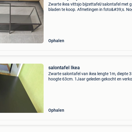
Zwarte ikea vittsjo bijzettafel/salontafel met 
bladen te koop. Afmetingen in foto&#39;s. No
steeds te koop bij ikea voor 69.99€. Ophalen t
opgrimbie
Ophalen
salontafel Ikea
Zwarte salontafel van ikea lengte 1m, diepte 
hoogte 63cm. 1Jaar geleden gekocht en verk
het wegens te groot in appartement
Ophalen