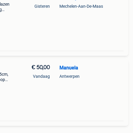
glazen
Gisteren
Mechelen-Aan-De-Maas
g
e
€ 50,00
Manuela
35cm,
Vandaag
Antwerpen
oop