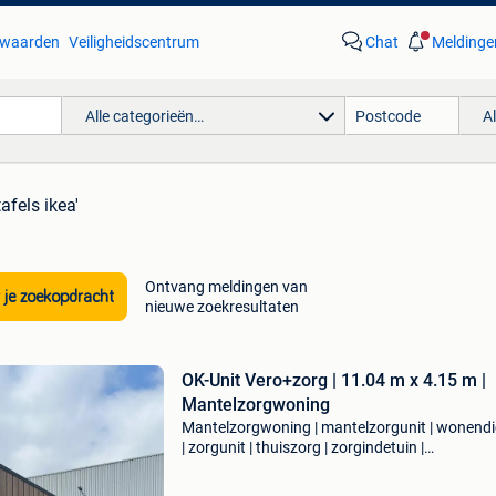
waarden
Veiligheidscentrum
Chat
Meldinge
Alle categorieën…
A
afels ikea'
Ontvang meldingen van
 je zoekopdracht
nieuwe zoekresultaten
OK-Unit Vero+zorg | 11.04 m x 4.15 m |
Mantelzorgwoning
Mantelzorgwoning | mantelzorgunit | wonendi
| zorgunit | thuiszorg | zorgindetuin |
zorgmetcomfort | mantelzorg | zorgvoorelkaar
zorgmethart | zorgmetrust | zelfstandigwonen 