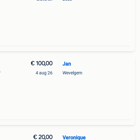
€ 100,00
Jan
.
4 aug 26
Wevelgem
€ 20,00
Veronique