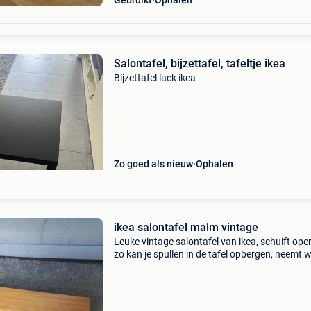
Gebruikt
Ophalen
Salontafel, bijzettafel, tafeltje ikea
Bijzettafel lack ikea
Zo goed als nieuw
Ophalen
ikea salontafel malm vintage
Leuke vintage salontafel van ikea, schuift ope
zo kan je spullen in de tafel opbergen, neemt w
plaats in en is toch praktisch afmetingen leng
cm, breedte 42cm hoogte 32 cm weg wegens