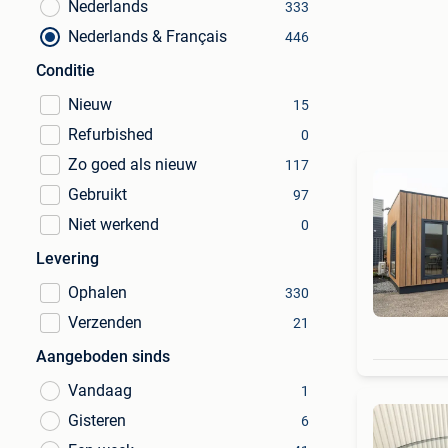
Nederlands
333
Nederlands & Français
446
Conditie
Nieuw
15
Refurbished
0
Zo goed als nieuw
117
Gebruikt
97
Niet werkend
0
Levering
Ophalen
330
Verzenden
21
Aangeboden sinds
Vandaag
1
Gisteren
6