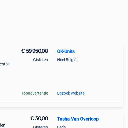
€ 59.950,00
OK-Units
Gisteren
Heel België
chtbij
 |
|
Topadvertentie
Bezoek website
€ 30,00
Tasha Van Overloop
den
Gisteren
Lede