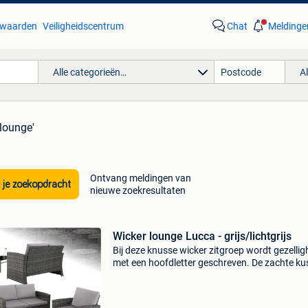
waarden
Veiligheidscentrum
Chat
Meldinge
Alle categorieën…
A
 lounge'
Ontvang meldingen van
 je zoekopdracht
nieuwe zoekresultaten
Wicker lounge Lucca - grijs/lichtgrijs
Bij deze knusse wicker zitgroep wordt gezellig
met een hoofdletter geschreven. De zachte k
nodigen uit tot relaxen. Het stabiele frame van
duurzame meubels zorgt voor een hoge
draagkracht