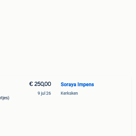
€ 250,00
Soraya Impens
9 jul 26
Kerksken
ntjes)