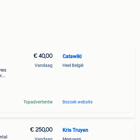
€ 40,00
Catawiki
Vandaag
Heel België
vies
k:
Topadvertentie
Bezoek website
€ 250,00
Kris Truyen
ntal
Vandaag
Meeuwen