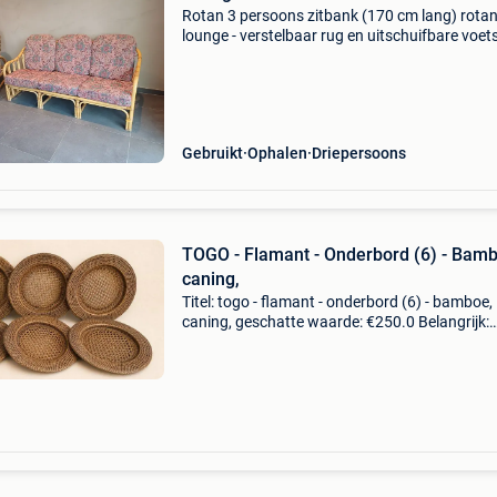
Rotan 3 persoons zitbank (170 cm lang) rota
lounge - verstelbaar rug en uitschuifbare voet
(70 cm lang) voorzien van de bijhorende kuss
(in prima staat)
Gebruikt
Ophalen
Driepersoons
TOGO - Flamant - Onderbord (6) - Bamb
caning,
Titel: togo - flamant - onderbord (6) - bamboe,
caning, geschatte waarde: €250.0 Belangrijk:
winnende biedingen zijn exclusief 9%
koperbescherming + €3 tafelschikking, vintag
ensemble van 6