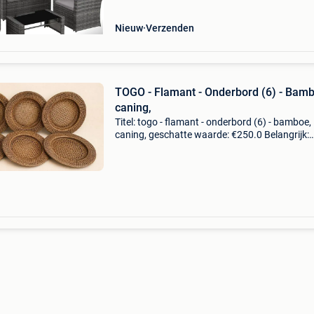
Nieuw
Verzenden
TOGO - Flamant - Onderbord (6) - Bamb
caning,
Titel: togo - flamant - onderbord (6) - bamboe,
caning, geschatte waarde: €250.0 Belangrijk:
winnende biedingen zijn exclusief 9%
koperbescherming + €3 tafelschikking, vintag
ensemble van 6