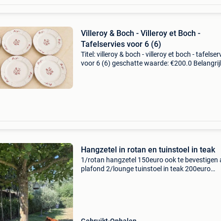
Villeroy & Boch - Villeroy et Boch -
Tafelservies voor 6 (6)
Titel: villeroy & boch - villeroy et boch - tafelser
voor 6 (6) geschatte waarde: €200.0 Belangrij
winnende biedingen zijn exclusief 9%
koperbescherming + €3 tafelset, ensemble vin
Hangzetel in rotan en tuinstoel in teak
1/rotan hangzetel 150euro ook te bevestigen
plafond 2/lounge tuinstoel in teak 200euro
victorian deckchair breed 70 hoog 110 l 120 –
bij aankoop beide: 300 euro voor de 2 uitsluit
ophalen.