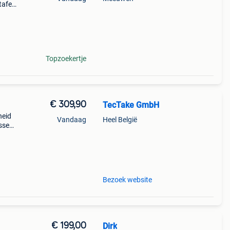
tafel
voor
Topzoekertje
€ 309,90
TecTake GmbH
heid
Vandaag
Heel België
ussens
 de
Bezoek website
€ 199,00
Dirk