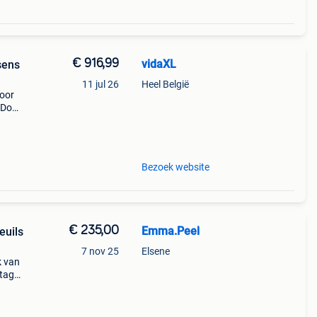
€ 916,99
vidaXL
sens
11 jul 26
Heel België
voor
 Door
u een
Bezoek website
€ 235,00
Emma.Peel
euils
7 nov 25
Elsene
k van
ntage
de
 c