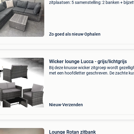
zitplaatsen: 5 samenstelling: 2 banken + bijzet
conditie: zo goed als nieuw algemeen degelijke
tweedehands loungeset comfort en kwaliteit 
ee
Zo goed als nieuw
Ophalen
Wicker lounge Lucca - grijs/lichtgrijs
Bij deze knusse wicker zitgroep wordt gezellig
met een hoofdletter geschreven. De zachte k
nodigen uit tot relaxen. Het stabiele frame van
duurzame meubels zorgt voor een hoge
draagkracht
Nieuw
Verzenden
Lounge Rotan zitbank