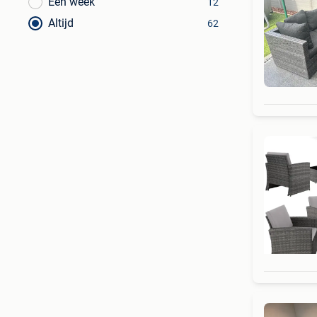
Een week
12
Altijd
62