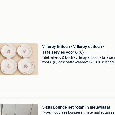
Villeroy & Boch - Villeroy et Boch -
Tafelservies voor 6 (6)
Titel: villeroy & boch - villeroy et boch - tafelser
voor 6 (6) geschatte waarde: €200.0 Belangrij
winnende biedingen zijn exclusief 9%
koperbescherming + €3 tafelset, ensemble vin
5-zits Lounge set rotan in nieuwstaat
Type: modulaire loungeset materiaal: rotan aa