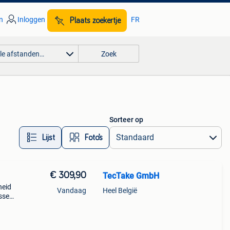
n
Inloggen
FR
Plaats zoekertje
lle afstanden…
Zoek
Sorteer op
Lijst
Foto’s
€ 309,90
TecTake GmbH
heid
Vandaag
Heel België
ussens
 de