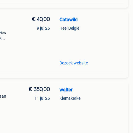
€ 40,00
Catawiki
9 jul 26
Heel België
vies
k:
Bezoek website
€ 350,00
walter
 aan
11 jul 26
Klemskerke
 175
end