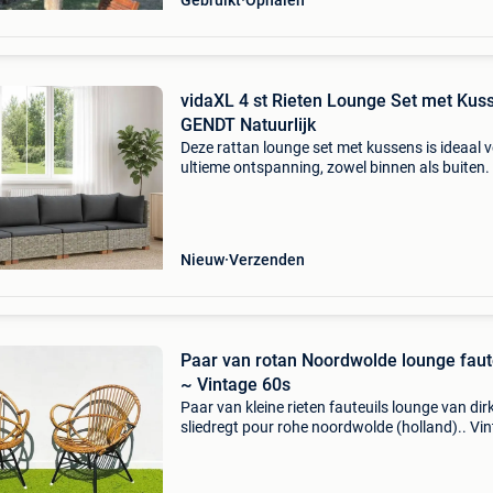
Gebruikt
Ophalen
vidaXL 4 st Rieten Lounge Set met Kus
GENDT Natuurlijk
Deze rattan lounge set met kussens is ideaal 
ultieme ontspanning, zowel binnen als buiten.
het modulaire ontwerp kun je de opstelling
makkelijk aanpassen aan jouw ruimte. Of je n
tuinfe
Nieuw
Verzenden
Paar van rotan Noordwolde lounge faut
~ Vintage 60s
Paar van kleine rieten fauteuils lounge van dir
sliedregt pour rohe noordwolde (holland).. Vi
uit jaren 60. De rieten stoelen zijn in uitsteken
staat. Kussens worden toegevoegd voor meer