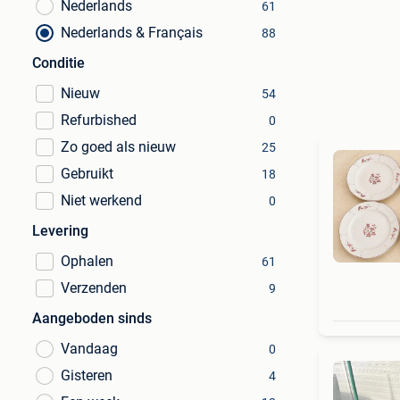
Nederlands
61
Nederlands & Français
88
Conditie
Nieuw
54
Refurbished
0
Zo goed als nieuw
25
Gebruikt
18
Niet werkend
0
Levering
Ophalen
61
Verzenden
9
Aangeboden sinds
Vandaag
0
Gisteren
4