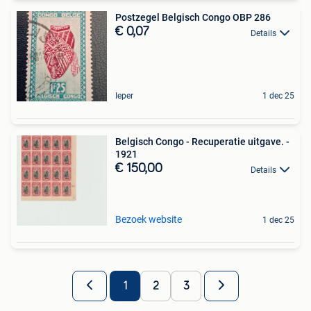
Postzegel Belgisch Congo OBP 286
€ 0,07
Details
Ieper
1 dec 25
Belgisch Congo - Recuperatie uitgave. -
1921
€ 150,00
Details
Bezoek website
1 dec 25
1
2
3