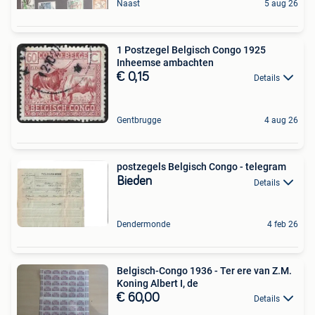
Naast
5 aug 26
1 Postzegel Belgisch Congo 1925
Inheemse ambachten
€ 0,15
Details
Gentbrugge
4 aug 26
postzegels Belgisch Congo - telegram
Bieden
Details
Dendermonde
4 feb 26
Belgisch-Congo 1936 - Ter ere van Z.M.
Koning Albert I, de
€ 60,00
Details