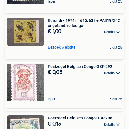
Ieper
5 okt 25
Burundi - 1974 n° 615/638 + PA319/342
ongetand volledige
€ 1,00
Details
Bezoek website
5 okt 25
Postzegel Belgisch Congo OBP 292
€ 0,05
Details
Ieper
5 okt 25
Postzegel Belgisch Congo OBP 296
€ 0,13
Details