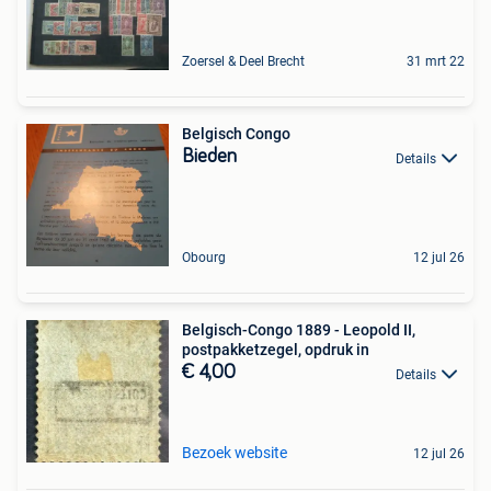
Zoersel & Deel Brecht
31 mrt 22
Belgisch Congo
Bieden
Details
Obourg
12 jul 26
Belgisch-Congo 1889 - Leopold II,
postpakketzegel, opdruk in
€ 4,00
Details
Bezoek website
12 jul 26