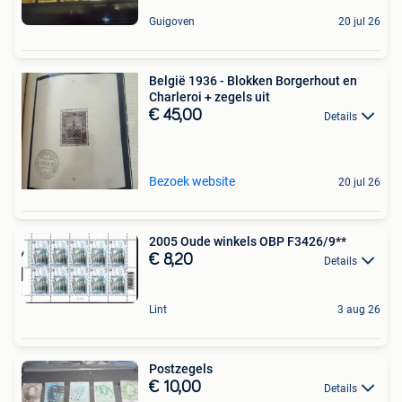
Guigoven
20 jul 26
België 1936 - Blokken Borgerhout en
Charleroi + zegels uit
€ 45,00
Details
Bezoek website
20 jul 26
2005 Oude winkels OBP F3426/9**
€ 8,20
Details
Lint
3 aug 26
Postzegels
€ 10,00
Details