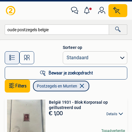
Postzegels en Munten
Sorteer op
Alle afstanden…
Bewaar je zoekopdracht
Filters
Postzegels en Munten
België 1931 - Blok Korporaal op
geïllustreerd oud
€ 1,00
Details
Topadvertentie