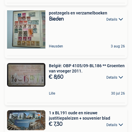
postzegels en verzamelboeken
Bieden
Details
Heusden
3 aug 26
België: OBP 4105/09-BL186 ** Groenten
van vroeger 2011.
€ 8,60
Details
Lille
30 jul 26
1 x BL191 oude en nieuwe
justitiepaleizen + souvenier blad
€ 7,30
Details