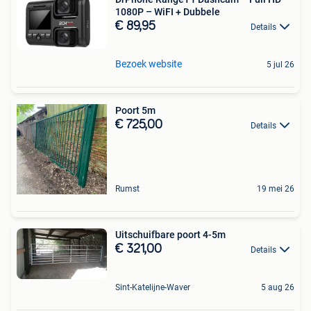
1080P – WiFI + Dubbele
€ 89,95
Details
Bezoek website
5 jul 26
Poort 5m
€ 725,00
Details
Rumst
19 mei 26
Uitschuifbare poort 4-5m
€ 321,00
Details
Sint-Katelijne-Waver
5 aug 26