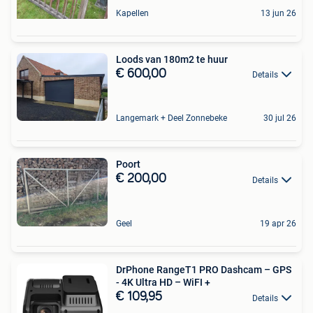
Kapellen
13 jun 26
Loods van 180m2 te huur
€ 600,00
Details
Langemark + Deel Zonnebeke
30 jul 26
Poort
€ 200,00
Details
Geel
19 apr 26
DrPhone RangeT1 PRO Dashcam – GPS
- 4K Ultra HD – WiFI +
€ 109,95
Details