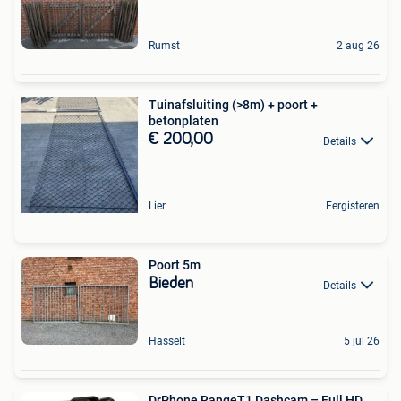
Rumst
2 aug 26
Tuinafsluiting (>8m) + poort +
betonplaten
€ 200,00
Details
Lier
Eergisteren
Poort 5m
Bieden
Details
Hasselt
5 jul 26
DrPhone RangeT1 Dashcam – Full HD