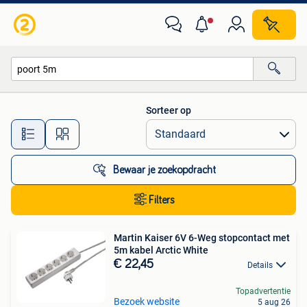
Alle categorieën…
Sorteer op
Alle afstanden…
Bewaar je zoekopdracht
Filters
Martin Kaiser 6V 6-Weg stopcontact met
5m kabel Arctic White
€ 22,45
Details
Topadvertentie
Bezoek website
5 aug 26