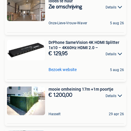
loods te huur
Zie omschrijving
Details
Onze-Lieve-Vrouw-Waver
5 aug 26
DrPhone SameVision 4K HDMI Splitter
1x10 – 4K60Hz HDMI 2.0 –
€ 129,95
Details
Bezoek website
5 aug 26
mooie omheining 17m +1m poortje
€ 1.200,00
Details
Hasselt
29 apr 26