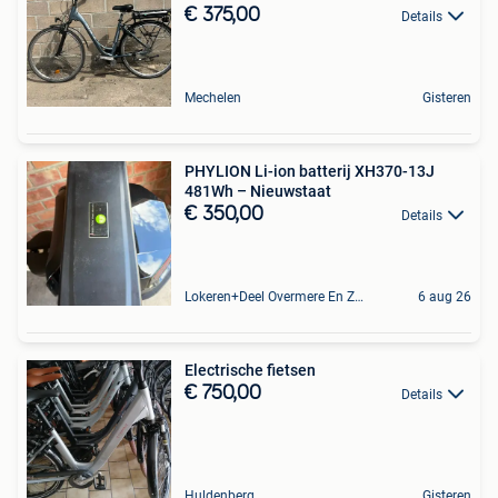
€ 375,00
Details
Mechelen
Gisteren
PHYLION Li-ion batterij XH370-13J
481Wh – Nieuwstaat
€ 350,00
Details
Lokeren+Deel Overmere En Zele
6 aug 26
Electrische fietsen
€ 750,00
Details
Huldenberg
Gisteren