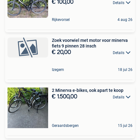
€ 100,00
Details
Rijkevorsel
4 aug 26
Zoek voorwiel met motor voor minerva
fiets 9 pinnen 28 insch
€ 20,00
Details
Izegem
18 jul 26
2 Minerva e-bikes, ook apart te koop
€ 1.500,00
Details
Geraardsbergen
15 jul 26