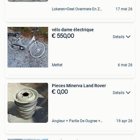
Lokeren+Deel Overmere En Zele
17 mei 26
vélo dame électrique
€ 550,00
Details
Mettet
6 mei 26
Pieces Minerva Land Rover
€ 0,00
Details
Angleur + Partie De Ougree + Partie De Tilff Et De Embourg
19 apr 26