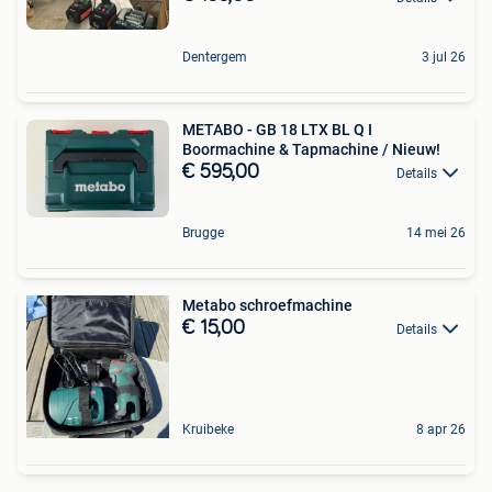
Dentergem
3 jul 26
METABO - GB 18 LTX BL Q I
Boormachine & Tapmachine / Nieuw!
€ 595,00
Details
Brugge
14 mei 26
Metabo schroefmachine
€ 15,00
Details
Kruibeke
8 apr 26