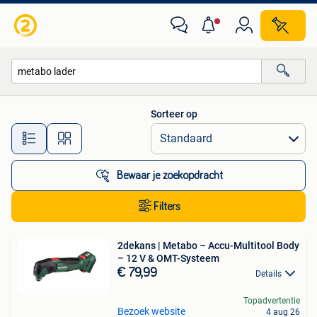
Alle categorieën…
Sorteer op
Alle afstanden…
Bewaar je zoekopdracht
Filters
2dekans | Metabo – Accu-Multitool Body
– 12 V & OMT-Systeem
€ 79,99
Details
Topadvertentie
Bezoek website
4 aug 26