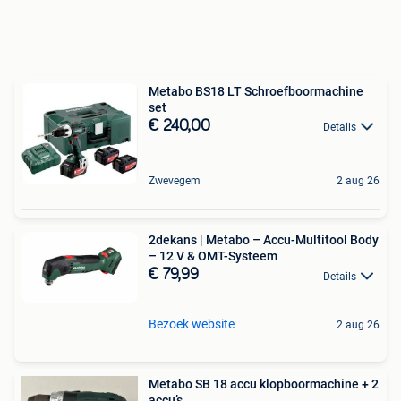
Metabo BS18 LT Schroefboormachine
set
€ 240,00
Details
Zwevegem
2 aug 26
2dekans | Metabo – Accu-Multitool Body
– 12 V & OMT-Systeem
€ 79,99
Details
Bezoek website
2 aug 26
Metabo SB 18 accu klopboormachine + 2
accu’s