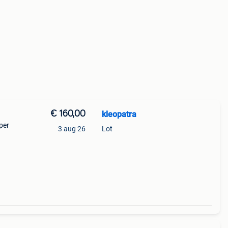
€ 160,00
kleopatra
per
3 aug 26
Lot