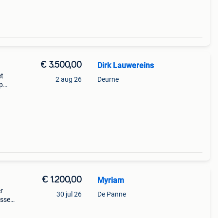
€ 3.500,00
Dirk Lauwereins
et
2 aug 26
Deurne
p
s
. 2
€ 1.200,00
Myriam
r
30 jul 26
De Panne
ussen
 of