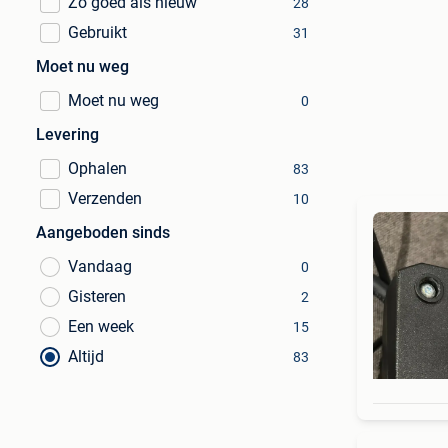
Zo goed als nieuw
28
Gebruikt
31
Moet nu weg
Moet nu weg
0
Levering
Ophalen
83
Verzenden
10
Aangeboden sinds
Vandaag
0
Gisteren
2
Een week
15
Altijd
83