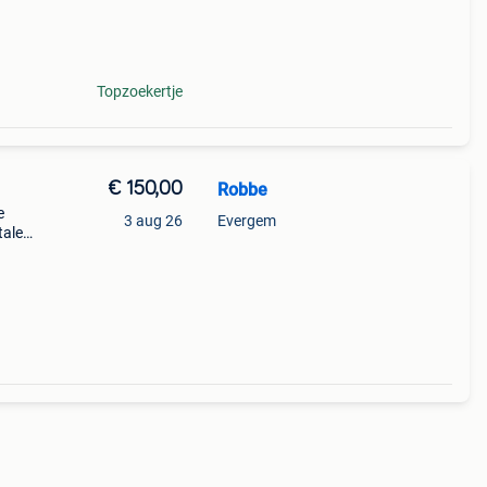
 ee
Topzoekertje
€ 150,00
Robbe
e
3 aug 26
Evergem
talen