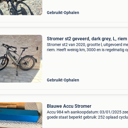
Gebruikt
Ophalen
Stromer st2 geveerd, dark grey, L, riem
Stromer st2 van 2020, grootte l, uitgevoerd m
riem. Heeft weinig km, 3000 en is regelmatig o
onderhoud geweest. Stuur, zadel geveerd en i
instelbaar. Extra slot, fietsbel en hoes als extra
Lade
Gebruikt
Ophalen
Blauwe Accu Stromer
Accu 984 wh aankoopdatum: 03/01/2025 zee
goede staat beperkt gebruik: 252 oplaad cycl
geen oplader beschikbaar ophalen in de panne
alsemberg