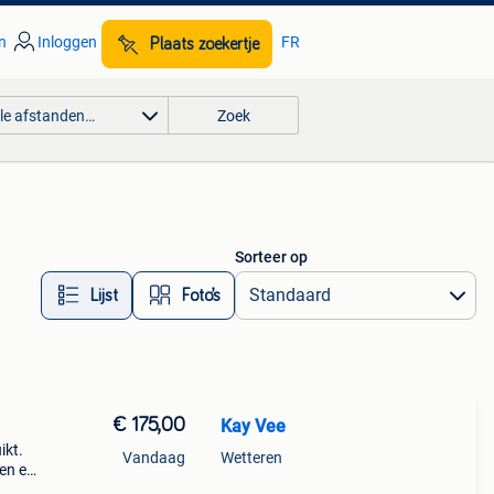
n
Inloggen
FR
Plaats zoekertje
lle afstanden…
Zoek
Sorteer op
Lijst
Foto’s
€ 175,00
Kay Vee
ikt.
Vandaag
Wetteren
en en
s van