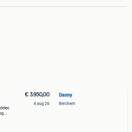
€ 3.950,00
Danny
4 aug 26
Berchem
delec
og
prijs