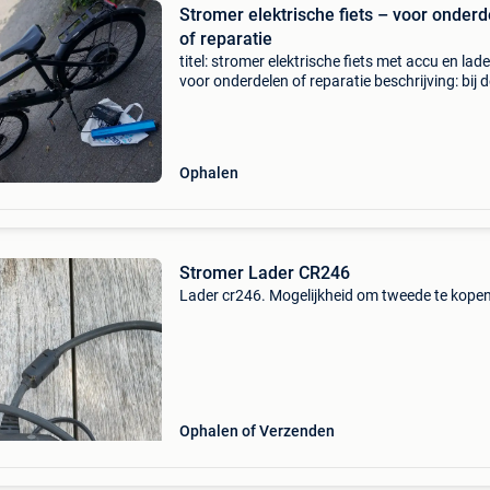
Stromer elektrische fiets – voor onderd
of reparatie
​titel: stromer elektrische fiets met accu en lade
voor onderdelen of reparatie ​beschrijving: bij 
verkoop ik mijn stromer elektrische fiets. Ik h
3 maanden geleden gekocht. De fiets wor
Ophalen
Stromer Lader CR246
Lader cr246. Mogelijkheid om tweede te kopen
Ophalen of Verzenden