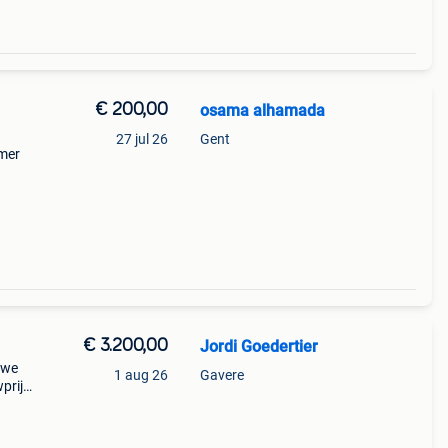
€ 200,00
osama alhamada
27 jul 26
Gent
omer
doos,
€ 3.200,00
Jordi Goedertier
uwe
1 aug 26
Gavere
prijs
we
chter