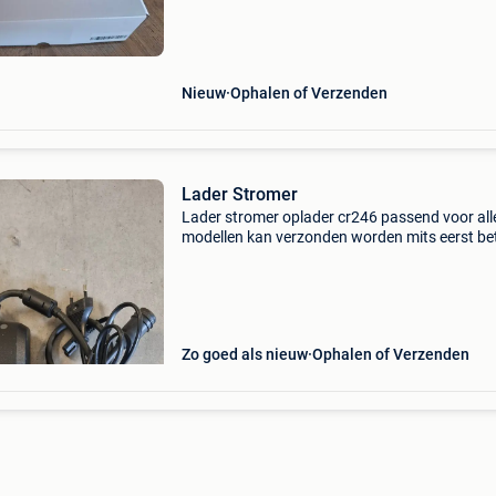
andere merken (ellio, gazelle, ...), Stuur gerust
Nieuw
Ophalen of Verzenden
Lader Stromer
Lader stromer oplader cr246 passend voor all
modellen kan verzonden worden mits eerst be
st1 st2 st3 st5 st7
Zo goed als nieuw
Ophalen of Verzenden