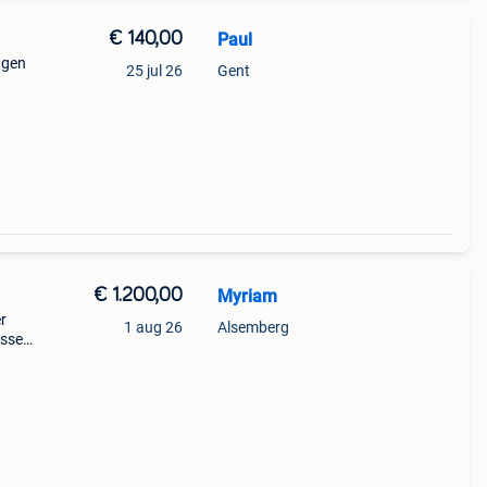
€ 140,00
Paul
agen
25 jul 26
Gent
€ 1.200,00
Myriam
r
1 aug 26
Alsemberg
ussen
 of