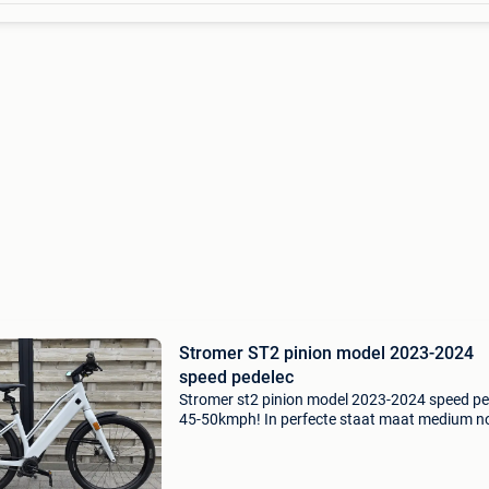
Stromer ST2 pinion model 2023-2024
speed pedelec
Stromer st2 pinion model 2023-2024 speed pe
45-50kmph! In perfecte staat maat medium n
maar 5500km op de teller alle documenten
aanwezig + lader nieuwprijs bijna 8000€ vaste 
3950&eur