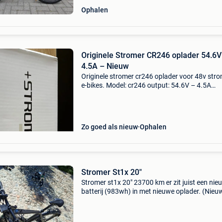
Ophalen
Originele Stromer CR246 oplader 54.6V
4.5A – Nieuw
Originele stromer cr246 oplader voor 48v str
e-bikes. Model: cr246 output: 54.6V – 4.5A
nieuwstaat, nooit gebruikt. Inclusief originele 
handleiding en voedingskabel. Ophalen of
verzenden mog
Zo goed als nieuw
Ophalen
Stromer St1x 20"
Stromer st1x 20" 23700 km er zit juist een nie
batterij (983wh) in met nieuwe oplader. (Nieuw
2250 euro). Juist onderhoud gehad met nieu
ketting en remmen. Weg wegens nieuwe job di