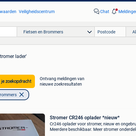
waarden
Veiligheidscentrum
Chat
Meldinge
Fietsen en Brommers
A
stromer lader'
Ontvang meldingen van
 je zoekopdracht
nieuwe zoekresultaten
Brommers
Stromer CR246 oplader *nieuw*
Cr246 oplader voor stromer, nieuw en ongebru
Meerdere beschikbaar. Meer stromer onderdel
accessoires verkrijgbaar op aanvraag, evenal