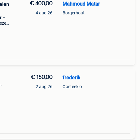
€ 400,00
Mahmoud Matar
elen
4 aug 26
Borgerhout
r –
deze
eb hem
€ 160,00
frederik
.
2 aug 26
Oosteeklo