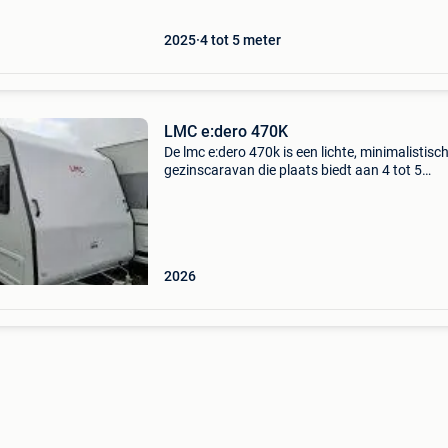
2025
4 tot 5 meter
LMC e:dero 470K
De lmc e:dero 470k is een lichte, minimalistisc
gezinscaravan die plaats biedt aan 4 tot 5
personen. Met een lengte van 5,98 meter en e
maximaal gewicht van 1.100 Kg is deze carav
ideaal voor wi
2026