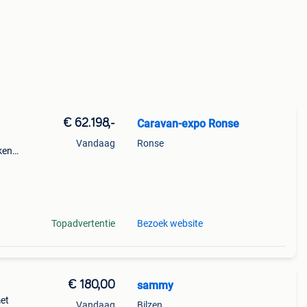
€ 62.198,-
Caravan-expo Ronse
Vandaag
Ronse
ken
:
Topadvertentie
Bezoek website
€ 180,00
sammy
met
Vandaag
Bilzen