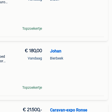
uro.
en
ring
Topzoekertje
€ 180,00
Johan
bed
Vandaag
Bierbeek
oor
ooit
wordt
Topzoekertje
€ 21.500,-
Caravan-expo Ronse