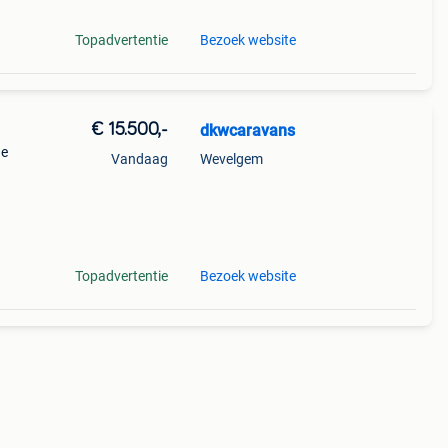
Topadvertentie
Bezoek website
€ 15.500,-
dkwcaravans
he
Vandaag
Wevelgem
en
an
Topadvertentie
Bezoek website