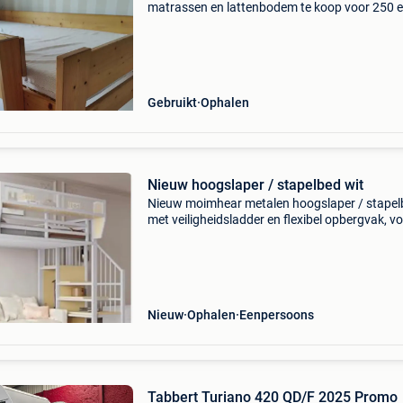
matrassen en lattenbodem te koop voor 250 e
Er is altijd een beschermhoes over de matrass
geweest. Af te halen te hasselt. Eventuele leve
kan b
Gebruikt
Ophalen
Nieuw hoogslaper / stapelbed wit
Nieuw moimhear metalen hoogslaper / stapel
met veiligheidsladder en flexibel opbergvak, v
volwassenen en kinderen (wit, 90 × 200 cm). N
gebruikt, nog in onge-opende dozen. Matras 
er bi
Nieuw
Ophalen
Eenpersoons
Tabbert Turiano 420 QD/F 2025 Promo