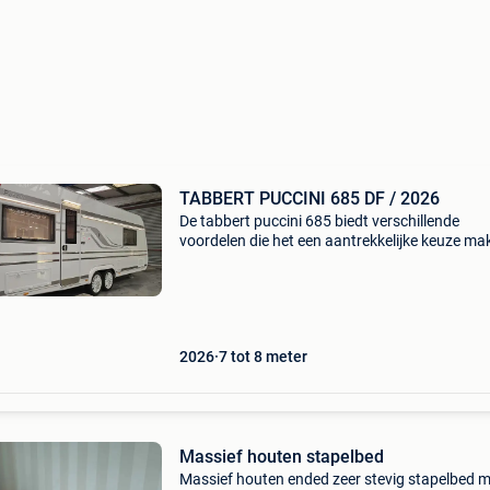
TABBERT PUCCINI 685 DF / 2026
De tabbert puccini 685 biedt verschillende
voordelen die het een aantrekkelijke keuze ma
voor kampeerliefhebbers: ruim en comfortabel
deze caravan heeft een ruime indeling met een
queensbed en een
2026
7 tot 8 meter
Massief houten stapelbed
Massief houten ended zeer stevig stapelbed 