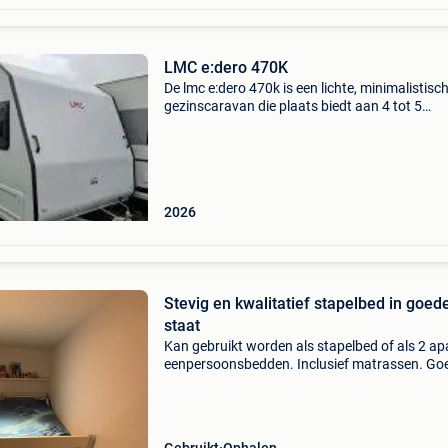
LMC e:dero 470K
De lmc e:dero 470k is een lichte, minimalistisc
gezinscaravan die plaats biedt aan 4 tot 5
personen. Met een lengte van 5,98 meter en e
maximaal gewicht van 1.100 Kg is deze carav
ideaal voor wi
2026
Stevig en kwalitatief stapelbed in goed
staat
Kan gebruikt worden als stapelbed of als 2 ap
eenpersoonsbedden. Inclusief matrassen. Go
en ergonomische lattoflex bodems. • voor bei
bedden is een wegneembare uitvalbeveiliging
aanwezig