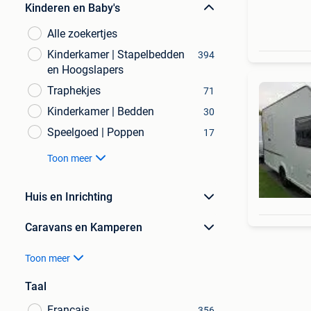
Kinderen en Baby's
Alle zoekertjes
Kinderkamer | Stapelbedden
394
en Hoogslapers
Traphekjes
71
Kinderkamer | Bedden
30
Speelgoed | Poppen
17
Toon meer
Huis en Inrichting
Caravans en Kamperen
Toon meer
Taal
Français
356