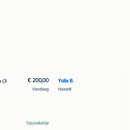
€ 200,00
Yulia B.
a (3
Vandaag
Hasselt
Topzoekertje