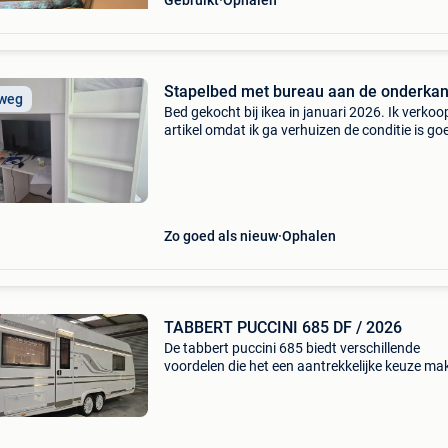
Gebruikt
Ophalen
Stapelbed met bureau aan de onderkan
 weg
Bed gekocht bij ikea in januari 2026. Ik verkoop
artikel omdat ik ga verhuizen de conditie is go
uitstekend het matras is niet te koop
Zo goed als nieuw
Ophalen
TABBERT PUCCINI 685 DF / 2026
De tabbert puccini 685 biedt verschillende
voordelen die het een aantrekkelijke keuze ma
voor kampeerliefhebbers: ruim en comfortabel
deze caravan heeft een ruime indeling met een
queensbed en een