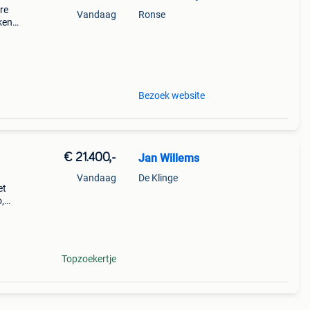
re
Vandaag
Ronse
kende
s.
eit e
Bezoek website
€ 21.400,-
Jan Willems
Vandaag
De Klinge
et
,
,
Topzoekertje