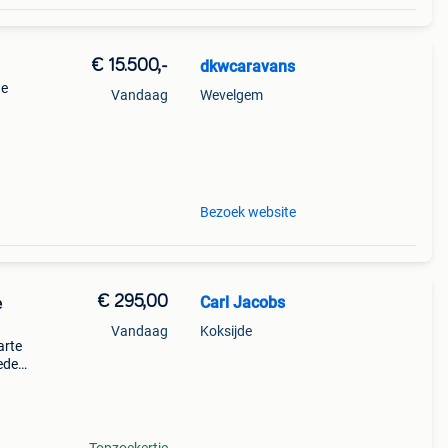
€ 15.500,-
dkwcaravans
he
Vandaag
Wevelgem
en
an
Bezoek website
€ 295,00
Carl Jacobs
e
Vandaag
Koksijde
arte
ede
de