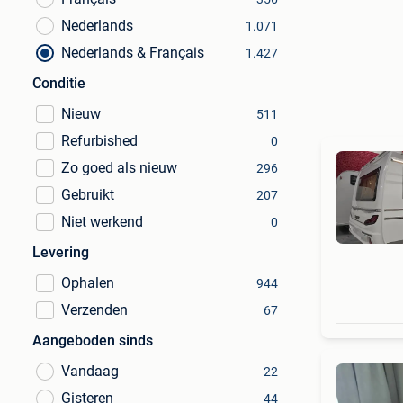
Nederlands
1.071
Nederlands & Français
1.427
Conditie
Nieuw
511
Refurbished
0
Zo goed als nieuw
296
Gebruikt
207
Niet werkend
0
Levering
Ophalen
944
Verzenden
67
Aangeboden sinds
Vandaag
22
Gisteren
44