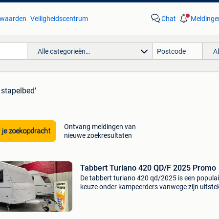
waarden
Veiligheidscentrum
Chat
Meldinge
Alle categorieën…
A
 stapelbed'
Ontvang meldingen van
 je zoekopdracht
nieuwe zoekresultaten
Tabbert Turiano 420 QD/F 2025 Promo
De tabbert turiano 420 qd/2025 is een populai
keuze onder kampeerders vanwege zijn uitste
prijs-kwaliteitverhouding en praktische functie
Hier zijn enkele voordelen van dit model: kwalit