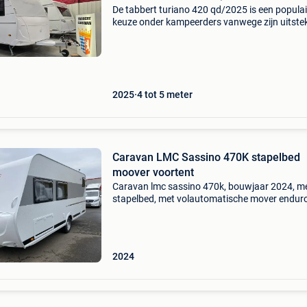
De tabbert turiano 420 qd/2025 is een populai
keuze onder kampeerders vanwege zijn uitste
prijs-kwaliteitverhouding en praktische functie
Hier zijn enkele voordelen van dit model: kwalit
2025
4 tot 5 meter
Caravan LMC Sassino 470K stapelbed
moover voortent
Caravan lmc sassino 470k, bouwjaar 2024, m
stapelbed, met volautomatische mover enduro
voortent/luifel met uitritsbare zij- en voorwand
extra tweede toegangsluik voor ruimte onder
dwarsbed, reserv
2024