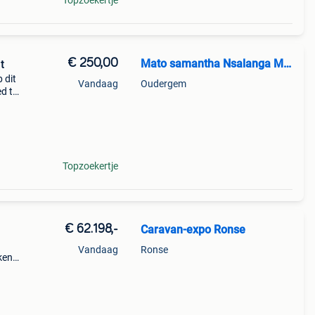
Topzoekertje
€ 250,00
Mato samantha Nsalanga Maruc
t
 dit
Vandaag
Oudergem
ed tot
Topzoekertje
€ 62.198,-
Caravan-expo Ronse
Vandaag
Ronse
ken
: