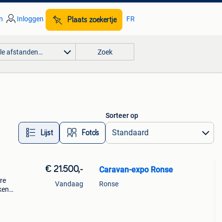
n
Inloggen
FR
Plaats zoekertje
lle afstanden…
Zoek
Sorteer op
Lijst
Foto’s
€ 21.500,-
Caravan-expo Ronse
re
Vandaag
Ronse
kende
s.
eit e