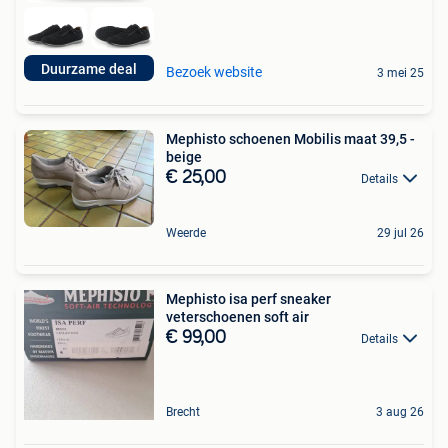
Duurzame deal
Bezoek website
3 mei 25
Mephisto schoenen Mobilis maat 39,5 -
beige
€ 25,00
Details
Weerde
29 jul 26
Mephisto isa perf sneaker
veterschoenen soft air
€ 99,00
Details
Brecht
3 aug 26