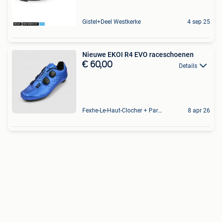
Gistel+Deel Westkerke
4 sep 25
Nieuwe EKOI R4 EVO raceschoenen
€ 60,00
Details
Fexhe-Le-Haut-Clocher + Partie De Momalle
8 apr 26