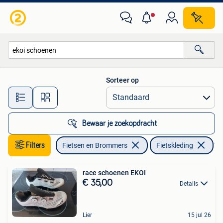
Fietsaccessoires | Fietskleding
Sorteer op
Alle afstanden…
Bewaar je zoekopdracht
Filters
Fietsen en Brommers
Fietskleding
Ver
race schoenen EKOI
€ 35,00
Details
Lier
15 jul 26