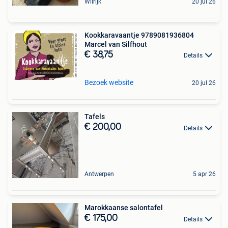
Wilrijk
20 jul 26
Kookkaravaantje 9789081936804
Marcel van Silfhout
€ 38,75
Details
Bezoek website
20 jul 26
Tafels
€ 200,00
Details
Antwerpen
5 apr 26
Marokkaanse salontafel
€ 175,00
Details