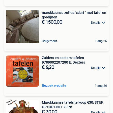
marokkaanse zetles "sdari " met tafel en
gordijnen
€ 1.500,00
Details
Borgerhout
1 aug 26
Zuiders en oosters tafelen
9789002207280 E. Dexters
€ 9,20
Details
Bezoek website
1 aug 26
Marokkaanse tafels te koop €30/STUK
OP=OP SNEL ZIJN!
€ 30,00
Details