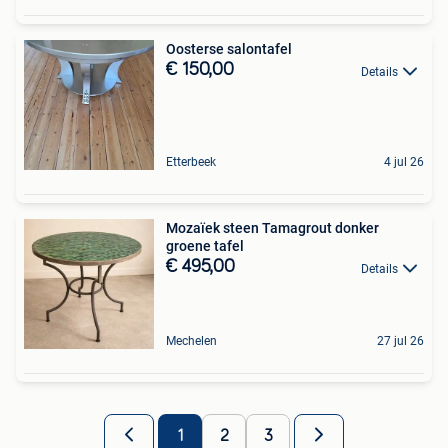
Oosterse salontafel
€ 150,00
Details
Etterbeek
4 jul 26
Mozaïek steen Tamagrout donker
groene tafel
€ 495,00
Details
Mechelen
27 jul 26
1
2
3