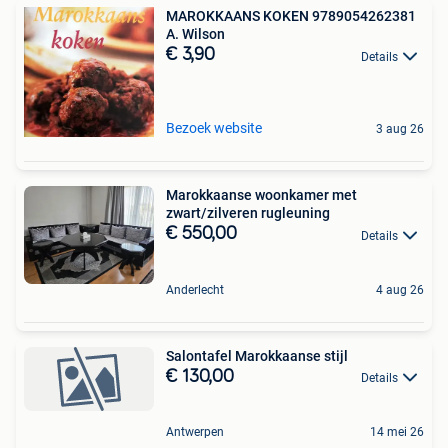
MAROKKAANS KOKEN 9789054262381
A. Wilson
€ 3,90
Details
Bezoek website
3 aug 26
Marokkaanse woonkamer met
zwart/zilveren rugleuning
€ 550,00
Details
Anderlecht
4 aug 26
Salontafel Marokkaanse stijl
€ 130,00
Details
Antwerpen
14 mei 26