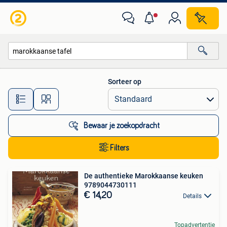
Alle categorieën…
Sorteer op
Alle afstanden…
Bewaar je zoekopdracht
Filters
De authentieke Marokkaanse keuken
9789044730111
€ 14,20
Details
Topadvertentie