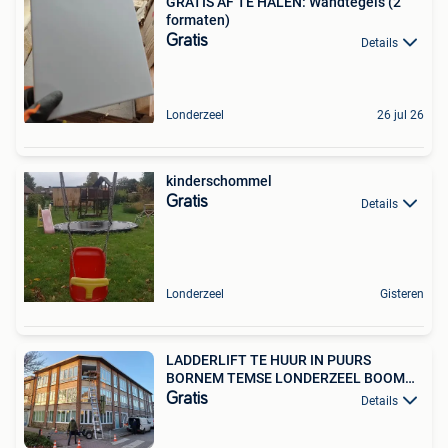
​GRATIS AF TE HALEN: Wandtegels (2
formaten)
Gratis
Details
Londerzeel
26 jul 26
kinderschommel
Gratis
Details
Londerzeel
Gisteren
LADDERLIFT TE HUUR IN PUURS
BORNEM TEMSE LONDERZEEL BOOM
7/7
Gratis
Details