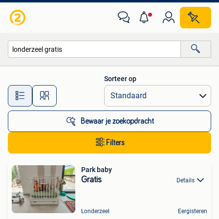
Alle categorieën…
Sorteer op
Alle afstanden…
Bewaar je zoekopdracht
Filters
Park baby
Gratis
Details
Londerzeel
Eergisteren