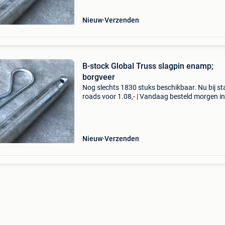
stageroa
Nieuw
Verzenden
B-stock Global Truss slagpin enamp;
borgveer
Nog slechts 1830 stuks beschikbaar. Nu bij s
roads voor 1.08,- | Vandaag besteld morgen in
| 2 jaar garantie | gratis verzending | 14 dagen
bedenktijd dit is een standaard slagpin met b
Nieuw
Verzenden