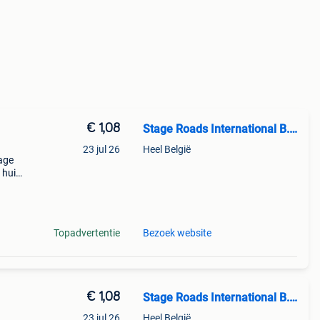
€ 1,08
Stage Roads International B.V.
23 jul 26
Heel België
tage
 huis
orgvee
Topadvertentie
Bezoek website
€ 1,08
Stage Roads International B.V.
23 jul 26
Heel België