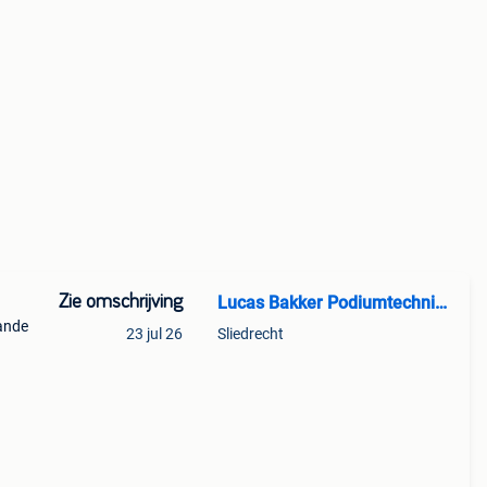
Zie omschrijving
Lucas Bakker Podiumtechniek
ande
23 jul 26
Sliedrecht
n
d tot