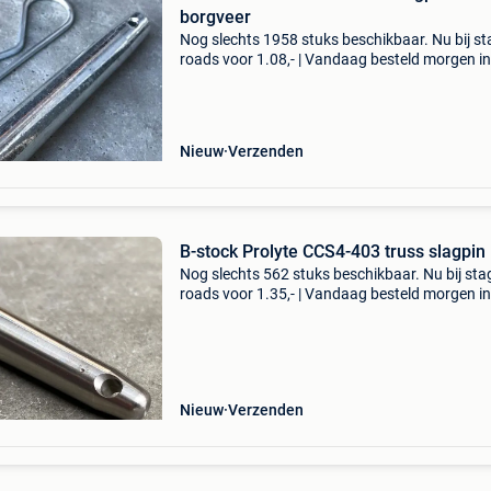
borgveer
Nog slechts 1958 stuks beschikbaar. Nu bij s
roads voor 1.08,- | Vandaag besteld morgen in
| 2 jaar garantie | gratis verzending | 14 dagen
bedenktijd dit is een standaard slagpin met b
Nieuw
Verzenden
B-stock Prolyte CCS4-403 truss slagpin
Nog slechts 562 stuks beschikbaar. Nu bij sta
roads voor 1.35,- | Vandaag besteld morgen in
| 2 jaar garantie | gratis verzending | 14 dagen
bedenktijd b-stock prolyte ccs4-403 truss slag
be
Nieuw
Verzenden