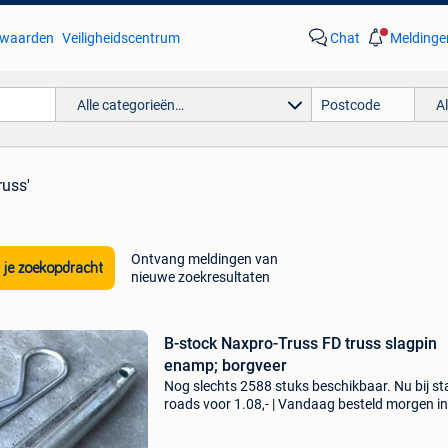
waarden
Veiligheidscentrum
Chat
Meldinge
Alle categorieën…
A
russ'
Ontvang meldingen van
 je zoekopdracht
nieuwe zoekresultaten
B-stock Naxpro-Truss FD truss slagpin
enamp; borgveer
Nog slechts 2588 stuks beschikbaar. Nu bij s
roads voor 1.08,- | Vandaag besteld morgen in
| 2 jaar garantie | gratis verzending | 14 dagen
bedenktijd bekijk onze actuele voorraad op