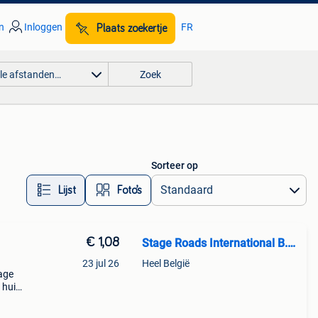
n
Inloggen
FR
Plaats zoekertje
lle afstanden…
Zoek
Sorteer op
Lijst
Foto’s
€ 1,08
Stage Roads International B.V.
23 jul 26
Heel België
tage
 huis