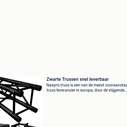
Zwarte Trussen snel leverbaar
Naxpro truss is een van de meest vooraansta
truss leverancier in europa, door de stijgende
productiekosten in china, is naxpro truss gaa
produceren in europa. Naxpro truss uitgegroei
een bet