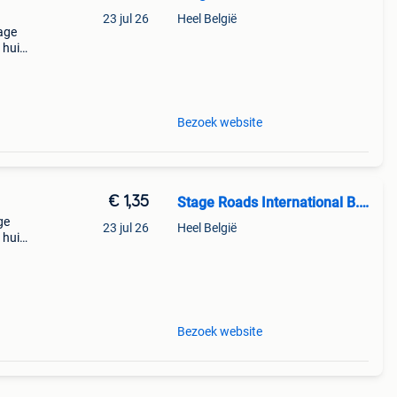
23 jul 26
Heel België
tage
 huis
orgvee
Bezoek website
€ 1,35
Stage Roads International B.V.
ge
23 jul 26
Heel België
 huis
pin
Bezoek website