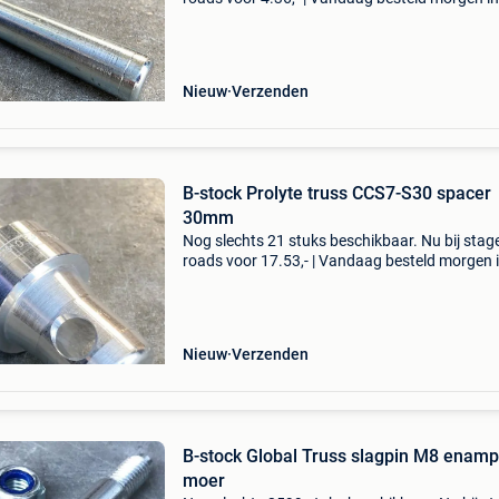
| 2 jaar garantie | gratis verzending | 14 dagen
bedenktijd ccs7-700 serie, is geschikt voor 36,
Nieuw
Verzenden
B-stock Prolyte truss CCS7-S30 spacer
30mm
Nog slechts 21 stuks beschikbaar. Nu bij stag
roads voor 17.53,- | Vandaag besteld morgen 
huis | 2 jaar garantie | gratis verzending | 14 
bedenktijd ccs7-700 serie, is geschikt voor 36,
Nieuw
Verzenden
B-stock Global Truss slagpin M8 enamp
moer