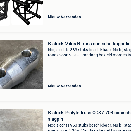
Nieuw
Verzenden
B-stock Milos B truss conische koppeli
Nog slechts 333 stuks beschikbaar. Nu bij sta
roads voor 5.14,- | Vandaag besteld morgen in
| 2 jaar garantie | gratis verzending | 14 dagen
bedenktijd b-stock milos b truss conische kop
Nieuw
Verzenden
B-stock Prolyte truss CCS7-703 conisch
slagpin
Nog slechts 963 stuks beschikbaar. Nu bij sta
roads voor 4.36,- | Vandaag besteld morgen in