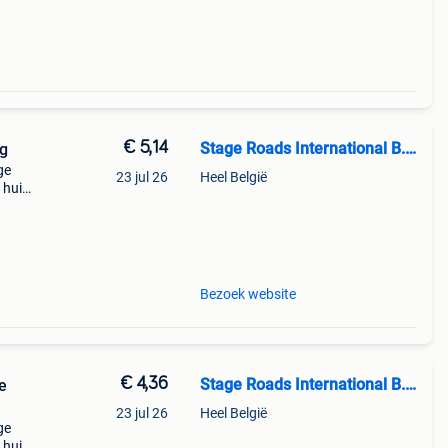
€ 5,14
Stage Roads International B.V.
ng
ge
23 jul 26
Heel België
 huis
peling
Bezoek website
€ 4,36
Stage Roads International B.V.
e
23 jul 26
Heel België
ge
 huis