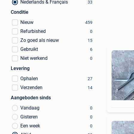
Nederlands & Français
33
Conditie
Nieuw
459
Refurbished
0
Zo goed als nieuw
15
Gebruikt
6
Niet werkend
0
Levering
Ophalen
27
Verzenden
14
Aangeboden sinds
Vandaag
0
Gisteren
0
Een week
0