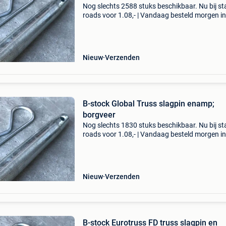
Nog slechts 2588 stuks beschikbaar. Nu bij s
roads voor 1.08,- | Vandaag besteld morgen in
| 2 jaar garantie | gratis verzending | 14 dagen
bedenktijd bekijk onze actuele voorraad op
stageroa
Nieuw
Verzenden
B-stock Global Truss slagpin enamp;
borgveer
Nog slechts 1830 stuks beschikbaar. Nu bij s
roads voor 1.08,- | Vandaag besteld morgen in
| 2 jaar garantie | gratis verzending | 14 dagen
bedenktijd dit is een standaard slagpin met b
Nieuw
Verzenden
B-stock Eurotruss FD truss slagpin en