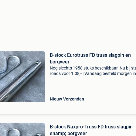
B-stock Eurotruss FD truss slagpin en
borgveer
Nog slechts 1958 stuks beschikbaar. Nu bij s
roads voor 1.08,- | Vandaag besteld morgen in
| 2 jaar garantie | gratis verzending | 14 dagen
bedenktijd dit is een standaard slagpin met b
Nieuw
Verzenden
B-stock Naxpro-Truss FD truss slagpin
enamp; borgveer