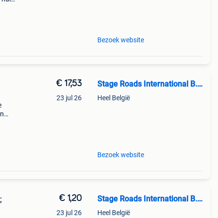
 52 e
Bezoek website
€ 17,53
Stage Roads International B.V.
23 jul 26
Heel België
e
in
dagen
 52 e
Bezoek website
€ 1,20
Stage Roads International B.V.
;
23 jul 26
Heel België