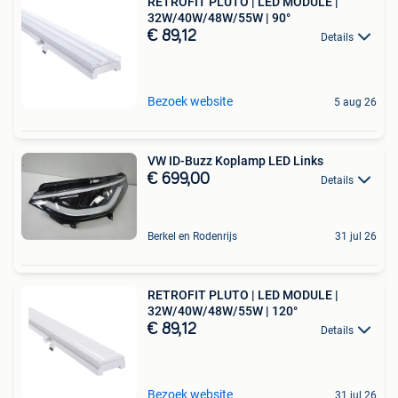
RETROFIT PLUTO | LED MODULE |
32W/40W/48W/55W | 90°
€ 89,12
Details
Bezoek website
5 aug 26
VW ID-Buzz Koplamp LED Links
€ 699,00
Details
Berkel en Rodenrijs
31 jul 26
RETROFIT PLUTO | LED MODULE |
32W/40W/48W/55W | 120°
€ 89,12
Details
Bezoek website
31 jul 26