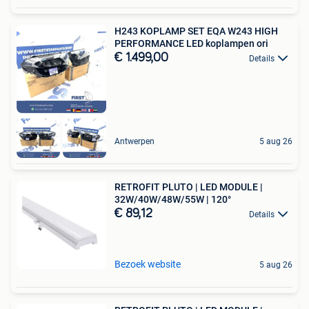
H243 KOPLAMP SET EQA W243 HIGH
PERFORMANCE LED koplampen ori
€ 1.499,00
Details
Antwerpen
5 aug 26
RETROFIT PLUTO | LED MODULE |
32W/40W/48W/55W | 120°
€ 89,12
Details
Bezoek website
5 aug 26