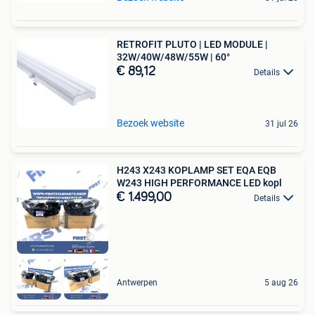
RETROFIT PLUTO | LED MODULE |
32W/40W/48W/55W | 60°
€ 89,12
Details
Bezoek website
31 jul 26
H243 X243 KOPLAMP SET EQA EQB
W243 HIGH PERFORMANCE LED kopl
€ 1.499,00
Details
Antwerpen
5 aug 26