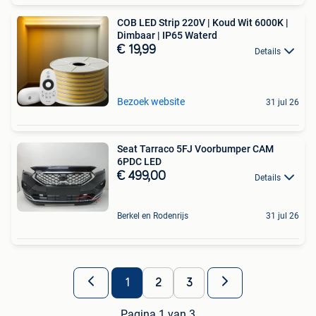
COB LED Strip 220V | Koud Wit 6000K |
Dimbaar | IP65 Waterd
€ 19,99
Details
Bezoek website
31 jul 26
Seat Tarraco 5FJ Voorbumper CAM
6PDC LED
€ 499,00
Details
Berkel en Rodenrijs
31 jul 26
1
2
3
Pagina 1 van 3