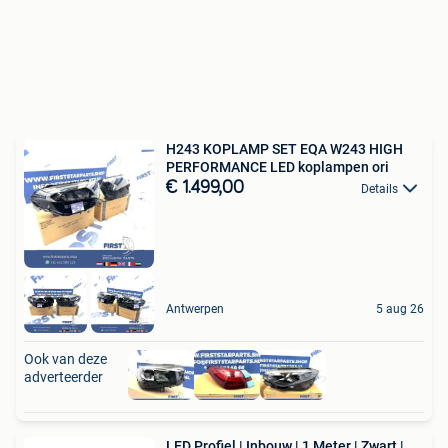
H243 KOPLAMP SET EQA W243 HIGH
PERFORMANCE LED koplampen ori
€ 1.499,00
Details
Antwerpen
5 aug 26
Ook van deze
adverteerder
LED Profiel | Inbouw | 1 Meter | Zwart |