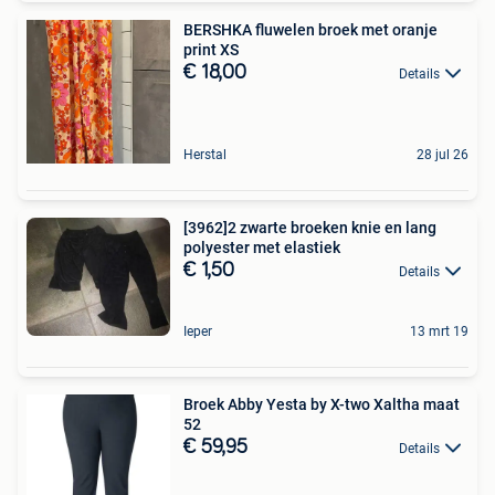
BERSHKA fluwelen broek met oranje
print XS
€ 18,00
Details
Herstal
28 jul 26
[3962]2 zwarte broeken knie en lang
polyester met elastiek
€ 1,50
Details
Ieper
13 mrt 19
Broek Abby Yesta by X-two Xaltha maat
52
€ 59,95
Details