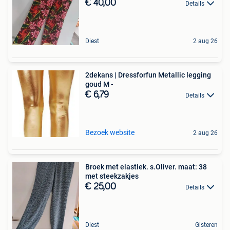
€ 40,00
Details
Diest
2 aug 26
2dekans | Dressforfun Metallic legging
goud M -
€ 6,79
Details
Bezoek website
2 aug 26
Broek met elastiek. s.Oliver. maat: 38
met steekzakjes
€ 25,00
Details
Diest
Gisteren