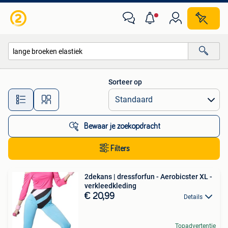
Alle categorieën…
Sorteer op
Alle afstanden…
Bewaar je zoekopdracht
Filters
2dekans | dressforfun - Aerobicster XL -
verkleedkleding
€ 20,99
Details
Topadvertentie