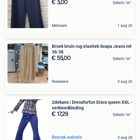
€ 3,00
Details
Merksem
1 aug 26
Broek bruin rug elastiek Scapa Jeans mt
36-38
€ 55,00
Details
Roeselare
3 aug 26
2dekans | Dressforfun Disco queen XXL -
verkleedkleding
€ 17,29
Details
Bezoek website
3 aug 26