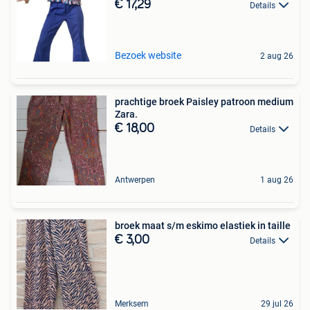
€ 17,29
Details
Bezoek website
2 aug 26
prachtige broek Paisley patroon medium
Zara.
€ 18,00
Details
Antwerpen
1 aug 26
broek maat s/m eskimo elastiek in taille
€ 3,00
Details
Merksem
29 jul 26