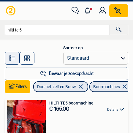
Gereedschap | Boormachines
Sorteer op
Alle afstanden…
Bewaar je zoekopdracht
Filters
Doe-het-zelf en Bouw
Boormachines
HILTI TE5 boormachine
€ 165,00
Details