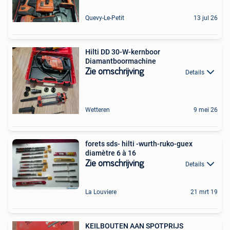
Quevy-Le-Petit
13 jul 26
Hilti DD 30-W-kernboor
Diamantboormachine
Zie omschrijving
Details
Wetteren
9 mei 26
forets sds- hilti -wurth-ruko-guex
diamètre 6 à 16
Zie omschrijving
Details
La Louviere
21 mrt 19
KEILBOUTEN AAN SPOTPRIJS