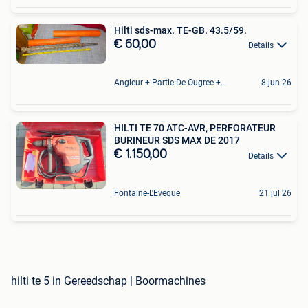
Hilti sds-max. TE-GB. 43.5/59.
€ 60,00
Details
Angleur + Partie De Ougree + Partie De Tilff Et De Embourg
8 jun 26
HILTI TE 70 ATC-AVR, PERFORATEUR
BURINEUR SDS MAX DE 2017
€ 1.150,00
Details
Fontaine-L'Eveque
21 jul 26
hilti te 5 in Gereedschap | Boormachines