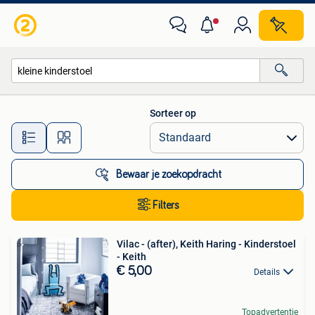
Alle categorieën…
Sorteer op
Alle afstanden…
Bewaar je zoekopdracht
Filters
Vilac - (after), Keith Haring - Kinderstoel
- Keith
€ 5,00
Details
Topadvertentie