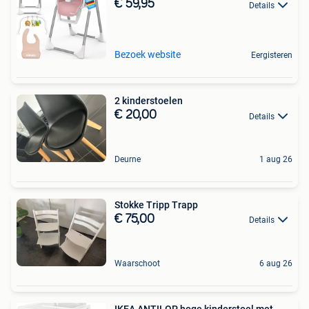
€ 59,95
Details
Bezoek website
Eergisteren
2 kinderstoelen
€ 20,00
Details
Deurne
1 aug 26
Stokke Tripp Trapp
€ 75,00
Details
Waarschoot
6 aug 26
IKEA ANTILOP hoge kinderstoel met