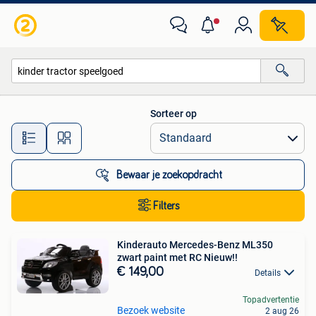
Alle categorieën…
Sorteer op
Alle afstanden…
Bewaar je zoekopdracht
Filters
Kinderauto Mercedes-Benz ML350
zwart paint met RC Nieuw!!
€ 149,00
Details
Topadvertentie
Bezoek website
2 aug 26