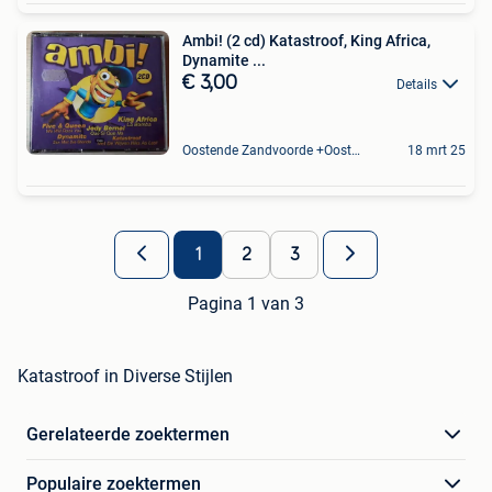
Ambi! (2 cd) Katastroof, King Africa,
Dynamite ...
€ 3,00
Details
Oostende Zandvoorde +Oostende
18 mrt 25
1
2
3
Pagina 1 van 3
Katastroof in Diverse Stijlen
Gerelateerde zoektermen
Populaire zoektermen