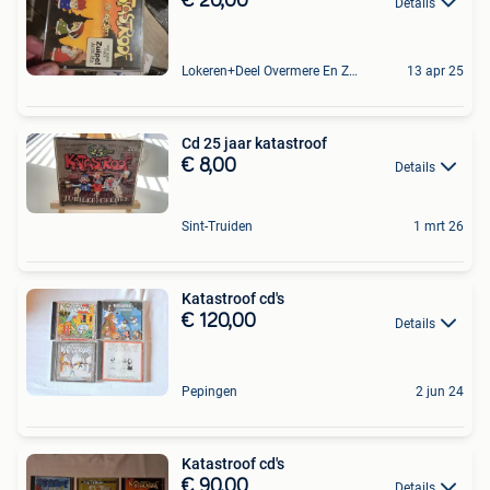
€ 20,00
Details
Lokeren+Deel Overmere En Zele
13 apr 25
Cd 25 jaar katastroof
€ 8,00
Details
Sint-Truiden
1 mrt 26
Katastroof cd's
€ 120,00
Details
Pepingen
2 jun 24
Katastroof cd's
€ 90,00
Details