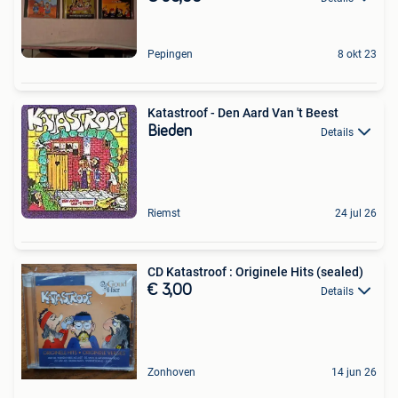
Pepingen
8 okt 23
Katastroof - Den Aard Van 't Beest
Bieden
Details
Riemst
24 jul 26
CD Katastroof : Originele Hits (sealed)
€ 3,00
Details
Zonhoven
14 jun 26