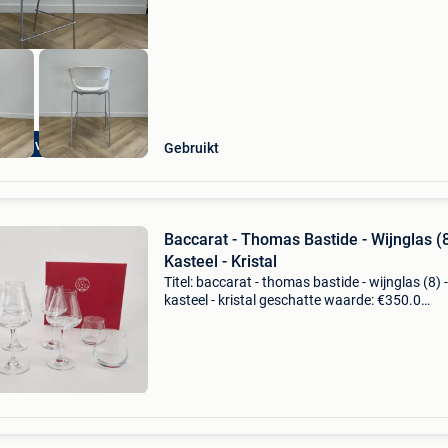
wit arti
les op voorraad
Gebruikt
Baccarat - Thomas Bastide - Wijnglas (8
Kasteel - Kristal
Titel: baccarat - thomas bastide - wijnglas (8) -
kasteel - kristal geschatte waarde: €350.0
Belangrijk: winnende biedingen zijn exclusief 
koperbescherming + €3 baccarat – set van 8 