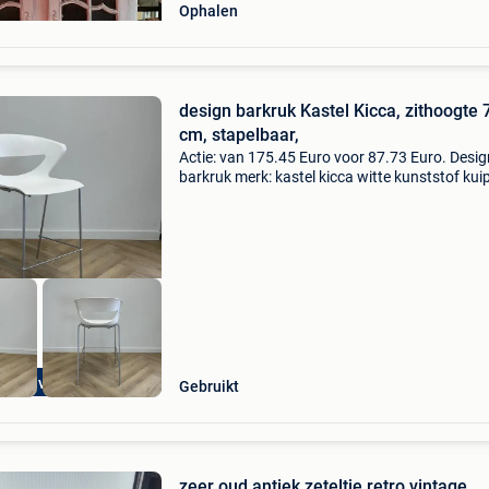
Ophalen
design barkruk Kastel Kicca, zithoogte 
cm, stapelbaar,
Actie: van 175.45 Euro voor 87.73 Euro. Desig
barkruk merk: kastel kicca witte kunststof kui
metalen frame stapelbaar zithoogte: 71 cm to
afmeting: (hxbxd) 101x55x55 cm metaal;kuns
wit arti
les op voorraad
Gebruikt
zeer oud antiek zeteltje retro vintage