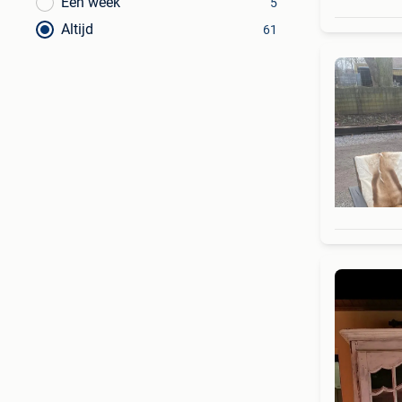
Een week
5
Altijd
61