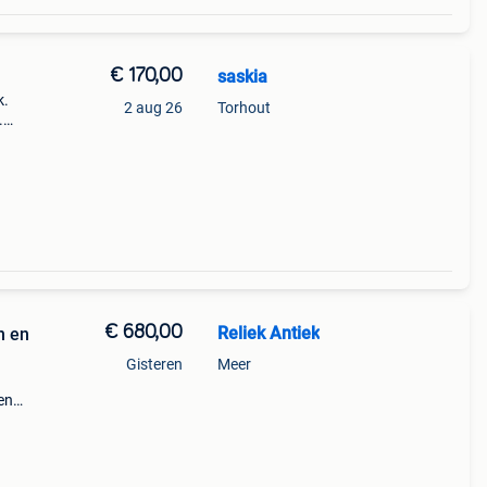
€ 170,00
saskia
k.
2 aug 26
Torhout
.
teld
€ 680,00
Reliek Antiek
n en
Gisteren
Meer
en
18e
elen