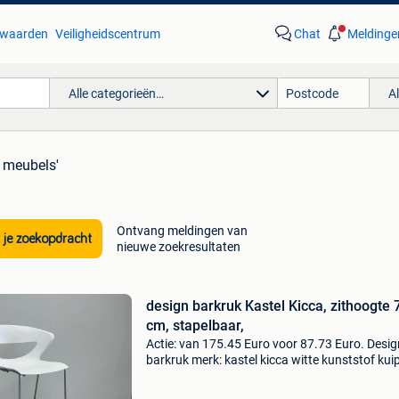
waarden
Veiligheidscentrum
Chat
Meldinge
Alle categorieën…
A
l meubels'
Ontvang meldingen van
 je zoekopdracht
nieuwe zoekresultaten
design barkruk Kastel Kicca, zithoogte 
cm, stapelbaar,
Actie: van 175.45 Euro voor 87.73 Euro. Desig
barkruk merk: kastel kicca witte kunststof kui
metalen frame stapelbaar zithoogte: 71 cm to
afmeting: (hxbxd) 101x55x55 cm metaal;kuns