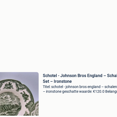
Schotel - Johnson Bros England – Scha
Set – Ironstone
Titel: schotel - johnson bros england – schalen
– ironstone geschatte waarde: €120.0 Belangr
winnende biedingen zijn exclusief 9%
koperbescherming + €3 hartelijk welkom,te k
aange