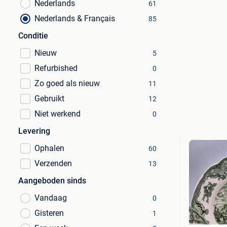
Nederlands
61
Nederlands & Français
85
Conditie
Nieuw
5
Refurbished
0
Zo goed als nieuw
11
Gebruikt
12
Niet werkend
0
Levering
Ophalen
60
Verzenden
13
Aangeboden sinds
Vandaag
0
Gisteren
1