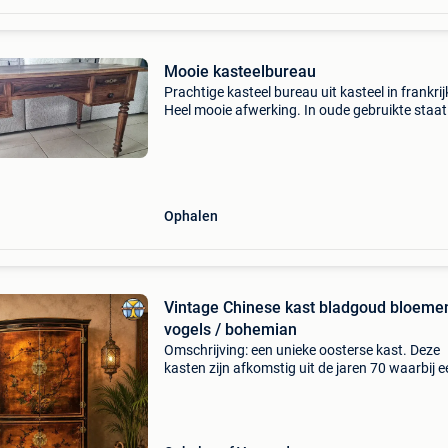
Mooie kasteelbureau
Prachtige kasteel bureau uit kasteel in frankrij
Heel mooie afwerking. In oude gebruikte staat
Bureau met leder bureaublad, 2 uitschuifbare
panelen ( waarvan 1 stukje ervan perfect hers
maar no
Ophalen
Vintage Chinese kast bladgoud bloeme
vogels / bohemian
Omschrijving: een unieke oosterse kast. Deze
kasten zijn afkomstig uit de jaren 70 waarbij e
opleving van chinoiserie was. Halverwege de 
eeuw is deze stijl onstaan waarbij gehele kast
volgez