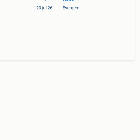
29 jul 26
Evergem