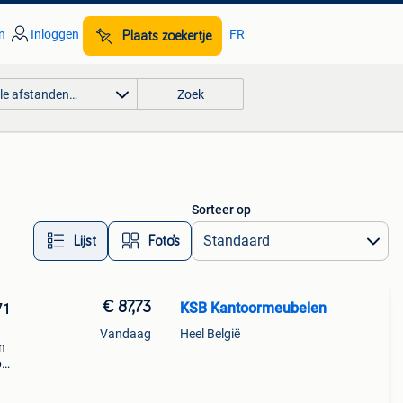
n
Inloggen
FR
Plaats zoekertje
lle afstanden…
Zoek
Sorteer op
Lijst
Foto’s
€ 87,73
KSB Kantoormeubelen
71
Vandaag
Heel België
n
p
tale
tstof