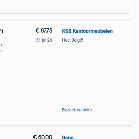
€ 87,73
KSB Kantoormeubelen
71
31 jul 26
Heel België
n
p
tale
tstof
Bezoek website
€ 60,00
Rene