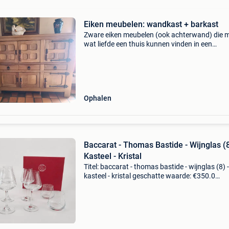
Eiken meubelen: wandkast + barkast
Zware eiken meubelen (ook achterwand) die m
wat liefde een thuis kunnen vinden in een
modernere woning, of in uw kasteel mocht je 
hebben!
Ophalen
Baccarat - Thomas Bastide - Wijnglas (8
Kasteel - Kristal
Titel: baccarat - thomas bastide - wijnglas (8) -
kasteel - kristal geschatte waarde: €350.0
Belangrijk: winnende biedingen zijn exclusief 
koperbescherming + €3 baccarat – set van 8 