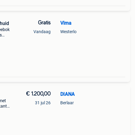
Gratis
Vima
huid
reebok
Vandaag
Westerlo
s
€ 1.200,00
DIANA
 met
31 jul 26
Berlaar
kant