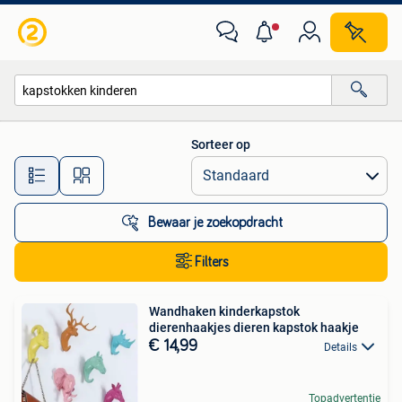
Alle categorieën…
Sorteer op
Alle afstanden…
Bewaar je zoekopdracht
Filters
Wandhaken kinderkapstok
dierenhaakjes dieren kapstok haakje
€ 14,99
Details
Topadvertentie