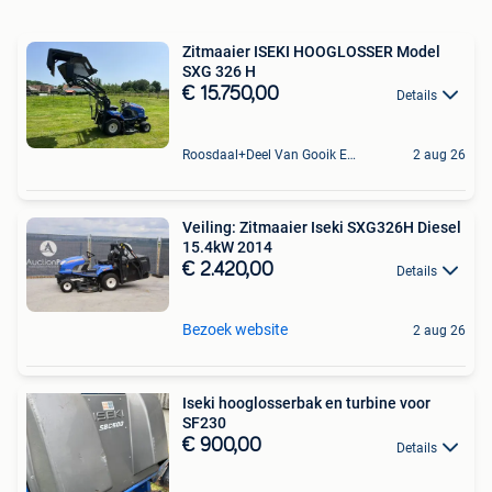
Zitmaaier ISEKI HOOGLOSSER Model
SXG 326 H
€ 15.750,00
Details
Roosdaal+Deel Van Gooik En Sint-Kwintens-Lennik
2 aug 26
Veiling: Zitmaaier Iseki SXG326H Diesel
15.4kW 2014
€ 2.420,00
Details
Bezoek website
2 aug 26
Iseki hooglosserbak en turbine voor
SF230
€ 900,00
Details