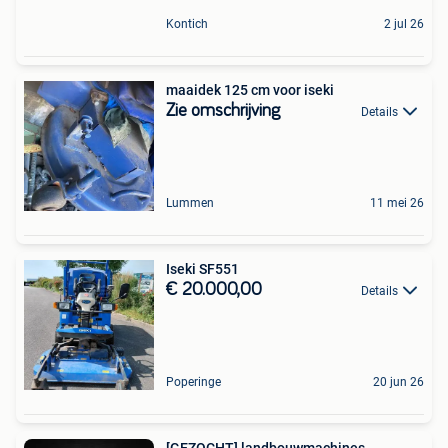
Kontich
2 jul 26
maaidek 125 cm voor iseki
Zie omschrijving
Details
Lummen
11 mei 26
Iseki SF551
€ 20.000,00
Details
Poperinge
20 jun 26
[GEZOCHT] landbouwmachines