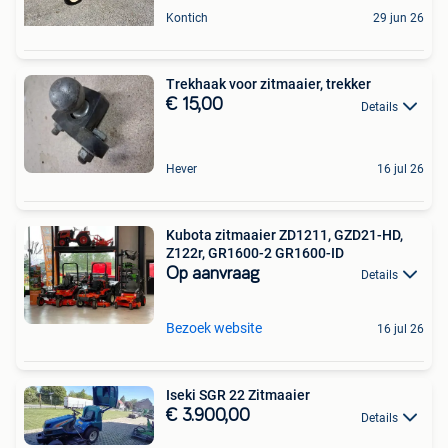
Kontich
29 jun 26
Trekhaak voor zitmaaier, trekker
€ 15,00
Details
Hever
16 jul 26
Kubota zitmaaier ZD1211, GZD21-HD,
Z122r, GR1600-2 GR1600-ID
Op aanvraag
Details
Bezoek website
16 jul 26
Iseki SGR 22 Zitmaaier
€ 3.900,00
Details