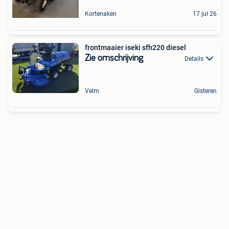
Kortenaken
17 jul 26
frontmaaier iseki sfh220 diesel
Zie omschrijving
Details
Velm
Gisteren