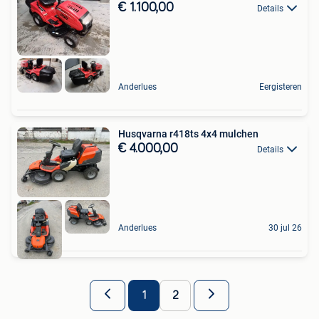
€ 1.100,00
Details
Anderlues
Eergisteren
Husqvarna r418ts 4x4 mulchen
€ 4.000,00
Details
Anderlues
30 jul 26
1
2