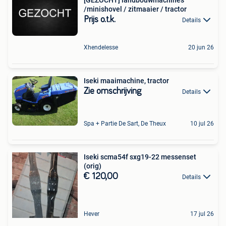
/minishovel / zitmaaier / tractor
Prijs o.t.k.
Details
Xhendelesse
20 jun 26
Iseki maaimachine, tractor
Zie omschrijving
Details
Spa + Partie De Sart, De Theux
10 jul 26
Iseki scma54f sxg19-22 messenset
(orig)
€ 120,00
Details
Hever
17 jul 26