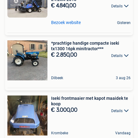
€ 4.840,00
Details
Bezoek website
Gisteren
*prachtige handige compacte iseki
tx1300 16pk minitractor***
€ 2.850,00
Details
Dilbeek
3 aug 26
Iseki frontmaaier met kapot maaidek te
koop
€ 3.000,00
Details
Krombeke
Vandaag