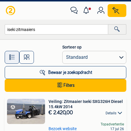
Alle categorieën…
Sorteer op
Alle afstanden…
Bewaar je zoekopdracht
Filters
Veiling: Zitmaaier Iseki SXG326H Diesel
15.4kW 2014
€ 2.420,00
Details
Topadvertentie
Bezoek website
17 jul 26