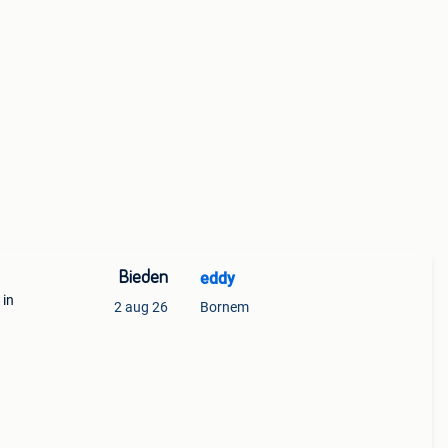
Bieden
eddy
 in
2 aug 26
Bornem