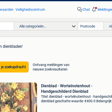
waarden
Veiligheidscentrum
Chat
Meldinge
Alle categorieën…
A
n dienbladen'
Ontvang meldingen van
 je zoekopdracht
nieuwe zoekresultaten
Dienblad - Wortelnotenhout -
Handgeschilderd Dienblad
Titel: dienblad - wortelnotenhout - handgeschi
dienblad geschatte waarde: €400.0 Belangrijk
winnende biedingen zijn exclusief 9%
koperbescherming + €3 groot handgeschilder