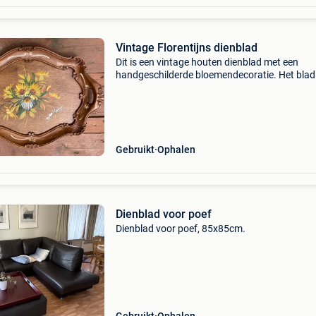
Vintage Florentijns dienblad
Dit is een vintage houten dienblad met een
handgeschilderde bloemendecoratie. Het blad
heeft een rijkelijk bewerkte, gesneden rand en
geïntegreerde handvatten. Dit type dienblad 
vaak aangeduid a
Gebruikt
Ophalen
Dienblad voor poef
Dienblad voor poef, 85x85cm.