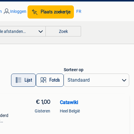
n
Inloggen
FR
Plaats zoekertje
lle afstanden…
Zoek
Sorteer op
Lijst
Foto’s
€ 1,00
Catawiki
Gisteren
Heel België
lderd
:
d