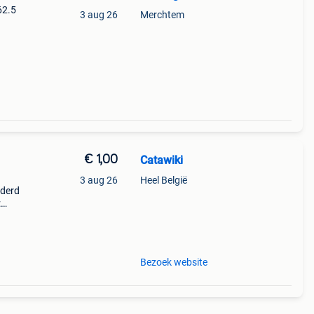
62.5
3 aug 26
Merchtem
€ 1,00
Catawiki
3 aug 26
Heel België
lderd
:
d
Bezoek website