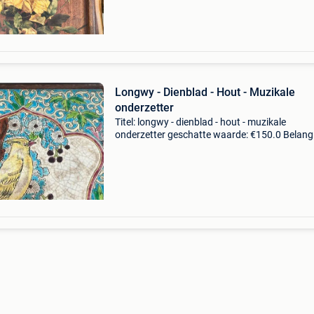
notenhouten
Longwy - Dienblad - Hout - Muzikale
onderzetter
Titel: longwy - dienblad - hout - muzikale
onderzetter geschatte waarde: €150.0 Belangr
winnende biedingen zijn exclusief 9%
koperbescherming + €3 muzikale onderplaat u
1900 met emaill