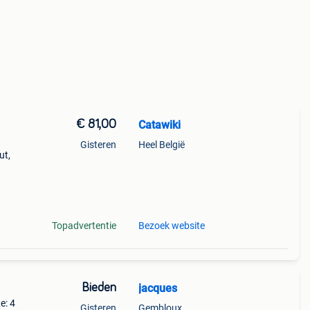
€ 81,00
Catawiki
Gisteren
Heel België
ut,
 ook
Topadvertentie
Bezoek website
Bieden
jacques
e: 4
Gisteren
Gembloux