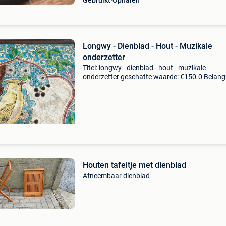
Gebruikt
Ophalen
Longwy - Dienblad - Hout - Muzikale
onderzetter
Titel: longwy - dienblad - hout - muzikale
onderzetter geschatte waarde: €150.0 Belangr
winnende biedingen zijn exclusief 9%
koperbescherming + €3 muzikale onderplaat u
1900 met emaill
Houten tafeltje met dienblad
Afneembaar dienblad