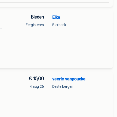
Bieden
Elke
Eergisteren
Bierbeek
wordt
€ 15,00
veerle vanpoucke
4 aug 26
Destelbergen