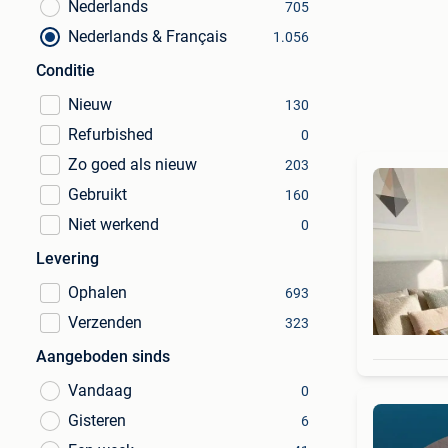
Nederlands
705
Nederlands & Français
1.056
Conditie
Nieuw
130
Refurbished
0
Zo goed als nieuw
203
Gebruikt
160
Niet werkend
0
Levering
Ophalen
693
Verzenden
323
Aangeboden sinds
Vandaag
0
Gisteren
6