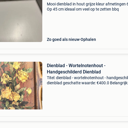
Mooi dienblad in hout grijze kleur afmetingen 
Op 45 cm ideaal om veel op te zetten bbq
Zo goed als nieuw
Ophalen
Dienblad - Wortelnotenhout -
Handgeschilderd Dienblad
Titel: dienblad - wortelnotenhout - handgeschi
dienblad geschatte waarde: €400.0 Belangrijk
winnende biedingen zijn exclusief 9%
koperbescherming + €3 groot handgeschilder
notenhouten