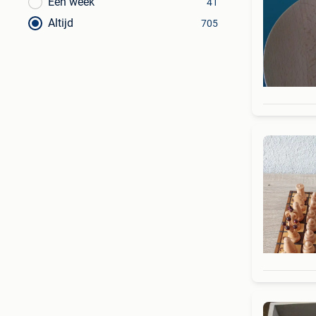
Een week
41
Altijd
705