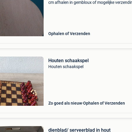
cm afhalen in gembloux of mogelijke verzendi
mondial relay of bp
Ophalen of Verzenden
Houten schaakspel
Houten schaakspel
Zo goed als nieuw
Ophalen of Verzenden
dienblad/ serveerblad in hout