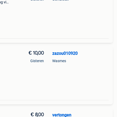
ng via
€ 10,00
zazou010920
Gisteren
Wasmes
€ 8,00
vertongen