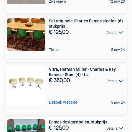
Zwevegem
12 nov 23
Set originele Charles Eames stoelen (6)
stukprijs
€ 125,00
Details
Tienen
5 nov 24
Vitra, Herman Miller - Charles & Ray
Eames - Stoel (4) - La
€ 360,00
Details
Bezoek website
5 nov 24
Eames designstoelen, stukprijs
€ 125,00
Details