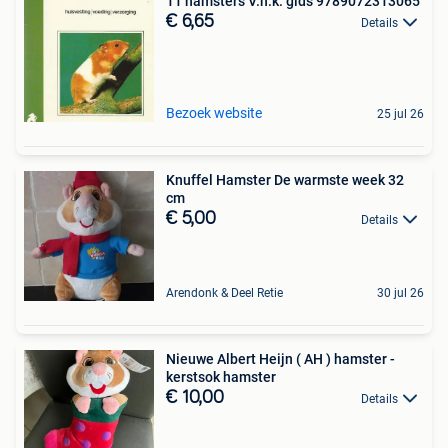
11 hamsters V.n.k. gids 9789072313065
€ 6,65
Details
Bezoek website
25 jul 26
Knuffel Hamster De warmste week 32
cm
€ 5,00
Details
Arendonk & Deel Retie
30 jul 26
Nieuwe Albert Heijn ( AH ) hamster -
kerstsok hamster
€ 10,00
Details