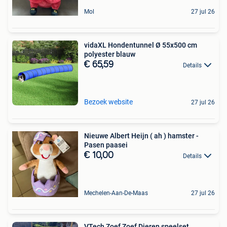
Mol
27 jul 26
vidaXL Hondentunnel Ø 55x500 cm
polyester blauw
€ 65,59
Details
Bezoek website
27 jul 26
Nieuwe Albert Heijn ( ah ) hamster -
Pasen paasei
€ 10,00
Details
Mechelen-Aan-De-Maas
27 jul 26
VTech Zoef Zoef Dieren speelset