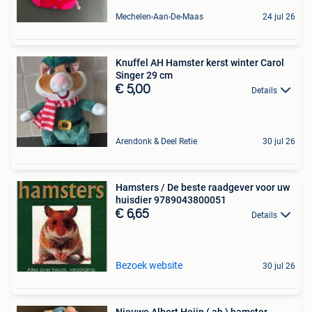
Mechelen-Aan-De-Maas
24 jul 26
Knuffel AH Hamster kerst winter Carol
Singer 29 cm
€ 5,00
Details
Arendonk & Deel Retie
30 jul 26
Hamsters / De beste raadgever voor uw
huisdier 9789043800051
€ 6,65
Details
Bezoek website
30 jul 26
Nieuwe Albert Heijn ( ah ) hamster -