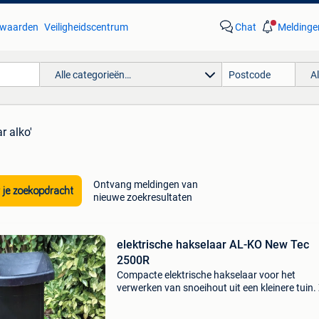
waarden
Veiligheidscentrum
Chat
Meldinge
Alle categorieën…
A
r alko'
Ontvang meldingen van
 je zoekopdracht
nieuwe zoekresultaten
elektrische hakselaar AL-KO New Tec
2500R
Compacte elektrische hakselaar voor het
verwerken van snoeihout uit een kleinere tuin. 
technische gegeven op bijgevoegde foto. Wer
perfect. Handleiding beschikbaar.