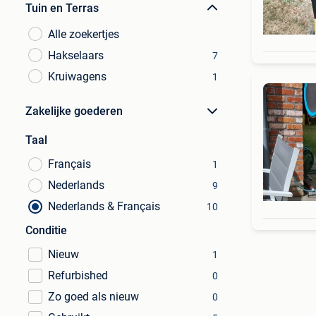
Tuin en Terras
Alle zoekertjes
Hakselaars
7
Kruiwagens
1
Zakelijke goederen
Taal
Français
1
Nederlands
9
Nederlands & Français
10
Conditie
Nieuw
1
Refurbished
0
Zo goed als nieuw
0