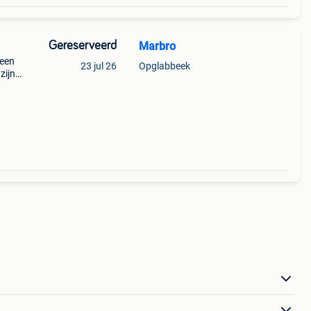
Gereserveerd
Marbro
 een
23 jul 26
Opglabbeek
zijn
iment
et.