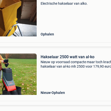
Electrische hakselaar van alko.
Ophalen
Hakselaar 2500 watt van al-ko
Nieuw op voorraad compacte maar toch krach
hakselaar van al-ko mh 2500 voor 179,90 eur
modelnaam : mh 2500 slice beschrijving : ster
motorisering met overbrenging voor krachtig
snijden messenbo
Nieuw
Ophalen