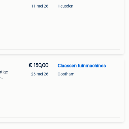
11 mei 26
Heusden
€ 180,00
Claassen tuinmachines
tige
26 mei 26
Oostham
o
ke