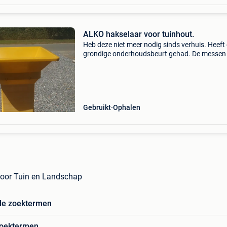
ALKO hakselaar voor tuinhout.
Heb deze niet meer nodig sinds verhuis. Heeft
grondige onderhoudsbeurt gehad. De messen 
professioneel geslepen en het hakselcompart
is na grondige reiniging opnieuw in de verf gez
Gebruikt
Ophalen
voor Tuin en Landschap
de zoektermen
zoektermen