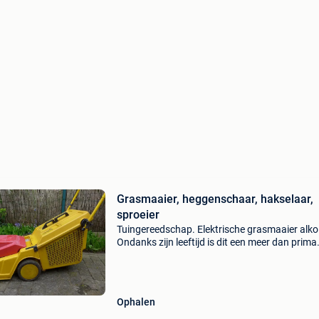
Grasmaaier, heggenschaar, hakselaar,
sproeier
Tuingereedschap. Elektrische grasmaaier alko
Ondanks zijn leeftijd is dit een meer dan prima
machine, goed onderhouden, met grote
opvangbak. Vermogen: 1600w prijs: €40
elektrische hakselaar flor
Ophalen