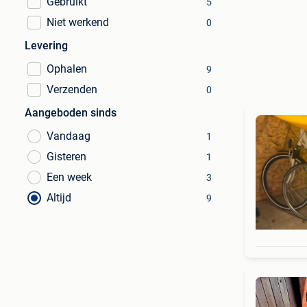
Gebruikt
5
Niet werkend
0
Levering
Ophalen
9
Verzenden
0
Aangeboden sinds
Vandaag
1
Gisteren
1
Een week
3
Altijd
9