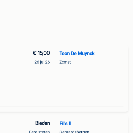
€ 15,00
Toon De Muynck
26 jul 26
Zemst
Bieden
Fil's II
Eergisteren
Geraardsbergen