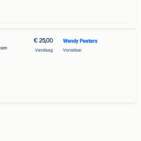
€ 25,00
Wendy Peeters
ssen
Vandaag
Vorselaar