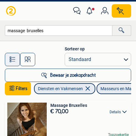
Welzijn | Masseurs en Massagesalons
Sorteer op
Alle afstanden…
Bewaar je zoekopdracht
Filters
Diensten en Vakmensen
Masseurs en Mass
Massage Bruxelles
€ 70,00
Details
Topzoekertje