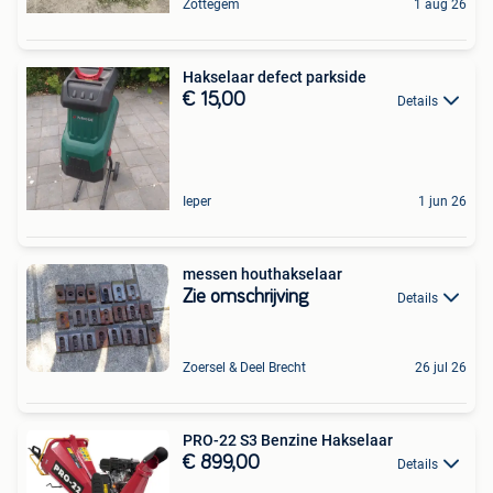
Zottegem
1 aug 26
Hakselaar defect parkside
€ 15,00
Details
Ieper
1 jun 26
messen houthakselaar
Zie omschrijving
Details
Zoersel & Deel Brecht
26 jul 26
PRO-22 S3 Benzine Hakselaar
€ 899,00
Details