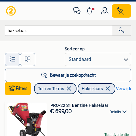
Hakselaars
Sorteer op
Alle afstanden…
Bewaar je zoekopdracht
Filters
Tuin en Terras
Hakselaars
Verwijder f
PRO-22 S1 Benzine Hakselaar
€ 699,00
Details
Topadvertentie