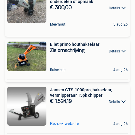
onderdelen of opmaak
€ 300,00
Details
Meerhout
5 aug 26
Eliet primo houthakselaar
Zie omschrijving
Details
Ruiselede
4 aug 26
Jansen GTS-1000pro, hakselaar,
versnipperaar 15pk chipper
€ 1.524,19
Details
Bezoek website
4 aug 26