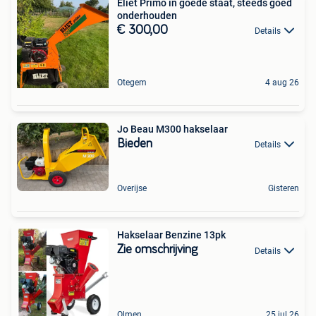
Eliet Primo in goede staat, steeds goed
onderhouden
€ 300,00
Details
Otegem
4 aug 26
Jo Beau M300 hakselaar
Bieden
Details
Overijse
Gisteren
Hakselaar Benzine 13pk
Zie omschrijving
Details
Olmen
25 jul 26