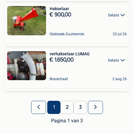
Hakselaar
€ 900,00
Details
Glabbeek-Zuurbemde
23 jul 26
verhakselaar LUMAG
€ 1.650,00
Details
Brasschaat
2 aug 26
1
2
3
Pagina 1 van 3