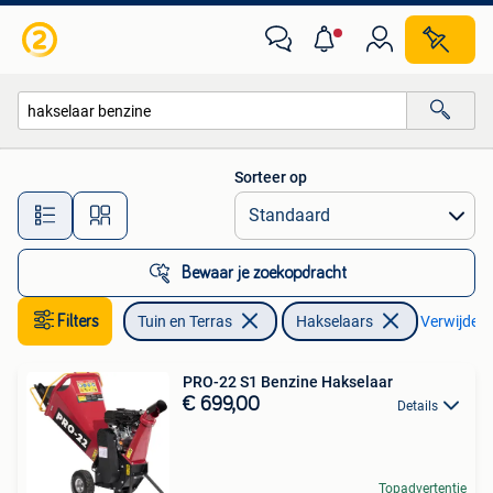
Hakselaars
Sorteer op
Alle afstanden…
Bewaar je zoekopdracht
Filters
Tuin en Terras
Hakselaars
Verwijder f
PRO-22 S1 Benzine Hakselaar
€ 699,00
Details
Topadvertentie