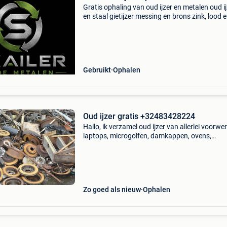
Gratis ophaling van oud ijzer en metalen oud ij
en staal gietijzer messing en brons zink, lood 
inox aluminium elektrokabels metalen constru
en machines demontage van constructies en in
Gebruikt
Ophalen
Oud ijzer gratis +32483428224
Hallo, ik verzamel oud ijzer van allerlei voorwe
laptops, microgolfen, damkappen, ovens,
aluminium, kabels, etc. Indien je oud ijzer hebt
liggen en er van af wil kan je me contacteren o
volg
Zo goed als nieuw
Ophalen