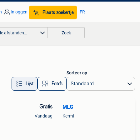
n
Inloggen
FR
Plaats zoekertje
lle afstanden…
Zoek
Sorteer op
Lijst
Foto’s
Gratis
MLG
Vandaag
Kermt