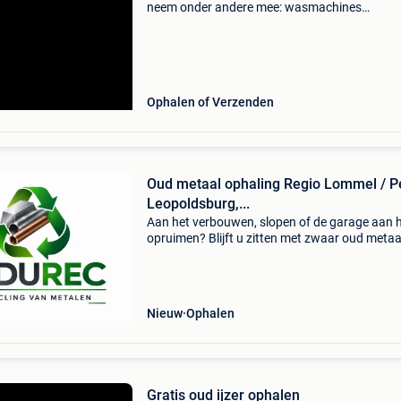
neem onder andere mee: wasmachines
grasmaaiers zitmaaiers droogkasten fietsen
metaalschroot radiatoren boilers en alle ande
soorten oud ijzer e
Ophalen of Verzenden
Oud metaal ophaling Regio Lommel / Pe
Leopoldsburg,...
Aan het verbouwen, slopen of de garage aan 
opruimen? Blijft u zitten met zwaar oud metaa
heeft u geen aanhanger? Ik ben een lokale, offi
geregistreerde ophaler (ovam-nummer: 17744
ko
Nieuw
Ophalen
Gratis oud ijzer ophalen