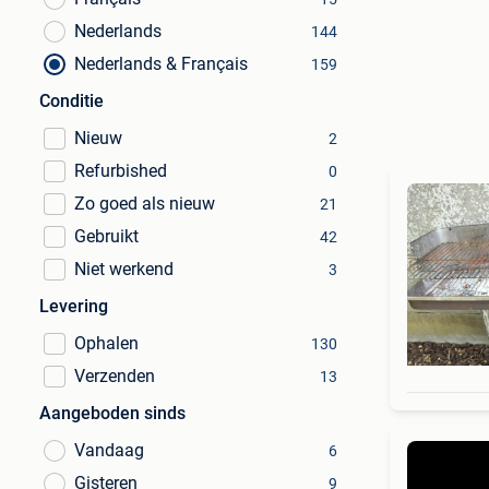
Nederlands
144
Nederlands & Français
159
Conditie
Nieuw
2
Refurbished
0
Zo goed als nieuw
21
Gebruikt
42
Niet werkend
3
Levering
Ophalen
130
Verzenden
13
Aangeboden sinds
Vandaag
6
Gisteren
9