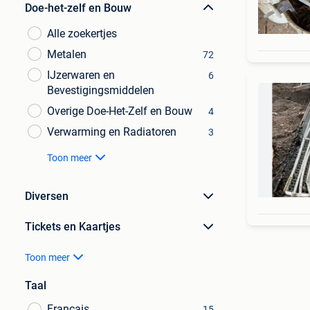
Doe-het-zelf en Bouw
Alle zoekertjes
Metalen
72
IJzerwaren en
6
Bevestigingsmiddelen
Overige Doe-Het-Zelf en Bouw
4
Verwarming en Radiatoren
3
Toon meer
Diversen
Tickets en Kaartjes
Toon meer
Taal
Français
15