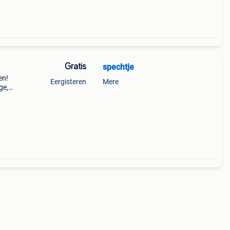
Gratis
spechtje
en!
Eergisteren
Mere
ge,
 en
wij d