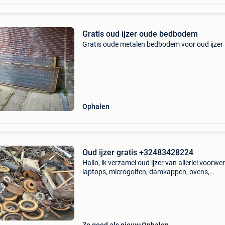
Gratis oud ijzer oude bedbodem
Gratis oude metalen bedbodem voor oud ijzer
Ophalen
Oud ijzer gratis +32483428224
Hallo, ik verzamel oud ijzer van allerlei voorwe
laptops, microgolfen, damkappen, ovens,
aluminium, kabels, etc. Indien je oud ijzer hebt
liggen en er van af wil kan je me contacteren o
volg