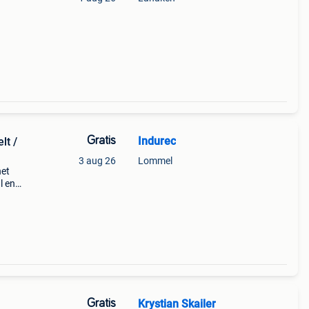
re
Gratis
Indurec
lt /
3 aug 26
Lommel
het
l en
cieel
6) en
Gratis
Krystian Skailer