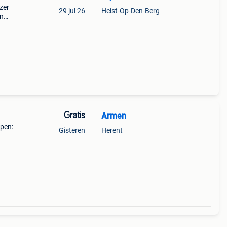
zer
29 jul 26
Heist-Op-Den-Berg
en
cties
stall
Gratis
Armen
rpen:
Gisteren
Herent
p het