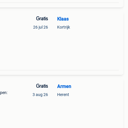
Gratis
Klaas
26 jul 26
Kortrijk
Gratis
Armen
rpen:
3 aug 26
Herent
p het