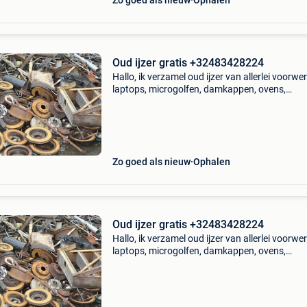
Zo goed als nieuw
Ophalen
Oud ijzer gratis +32483428224
Hallo, ik verzamel oud ijzer van allerlei voorwe
laptops, microgolfen, damkappen, ovens,
aluminium, kabels, etc. Indien je oud ijzer hebt
liggen en er van af wil kan je me contacteren o
volg
Zo goed als nieuw
Ophalen
Oud ijzer gratis +32483428224
Hallo, ik verzamel oud ijzer van allerlei voorwe
laptops, microgolfen, damkappen, ovens,
aluminium, kabels, etc. Indien je oud ijzer hebt
liggen en er van af wil kan je me contacteren o
volg