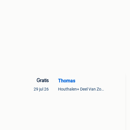
Gratis
Thomas
29 jul 26
Houthalen+ Deel Van Zonhoven En Zolder