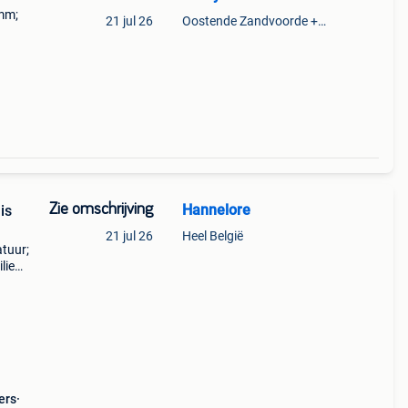
 mm;
21 jul 26
Oostende Zandvoorde +Oostende
Zie omschrijving
Hannelore
is
21 jul 26
Heel België
atuur;
lie
alet
ers