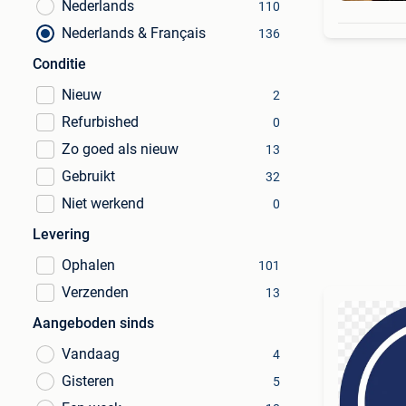
Nederlands
110
Nederlands & Français
136
Conditie
Nieuw
2
Refurbished
0
Zo goed als nieuw
13
Gebruikt
32
Niet werkend
0
Levering
Ophalen
101
Verzenden
13
Aangeboden sinds
Vandaag
4
Gisteren
5