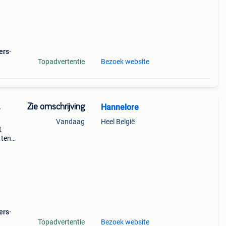
ers
Topadvertentie
Bezoek website
Zie omschrijving
Hannelore
Vandaag
Heel België
t
 ten
nden,
n. M
ers
Topadvertentie
Bezoek website