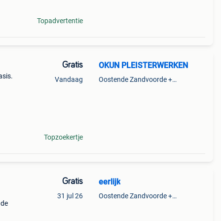
Topadvertentie
Gratis
OKUN PLEISTERWERKEN
asis.
Vandaag
Oostende Zandvoorde +Oostende
 voor
het
Topzoekertje
Gratis
eerlijk
31 jul 26
Oostende Zandvoorde +Oostende
nde