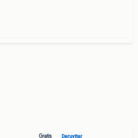
.
Gratis
Deruytter