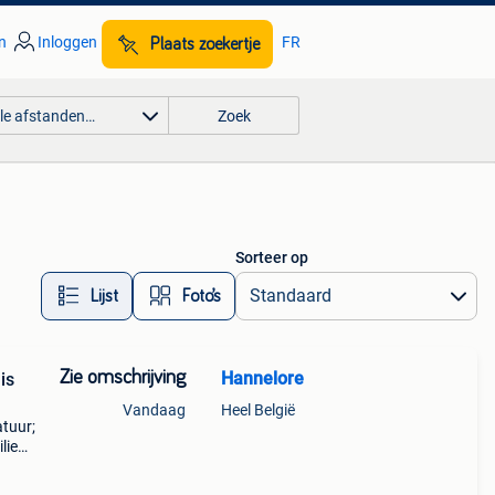
n
Inloggen
FR
Plaats zoekertje
lle afstanden…
Zoek
Sorteer op
Lijst
Foto’s
Zie omschrijving
Hannelore
is
Vandaag
Heel België
atuur;
lie
alet