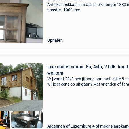
Antieke hoekkast in massief eik hoogte 1830
breedte : 1000 mm
Ophalen
luxe chalet sauna, 8p, 4slp, 2 bdk. hond 
welkom
Vrij vanaf 28/8 heb jij nood aan rust, stilte & n
wil je er eens op uit gaan? Met vrienden of fami
weg, in de natuur? Kom dan naar onze luxe ch
gelegen in het bos van barvaux , op 5 k
Ardennen of Luxemburg
4 of meer slaapkam