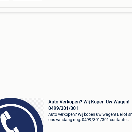
Auto Verkopen? Wij Kopen Uw Wagen!
0499/301/301
Auto verkopen? Wij kopen uw wagen! Bel of s
ons vandaag nog: 0499/301/301 contante
betaling – snelle service – gratis ophaling ook
zonder keuring, schade of motorproblemen in 