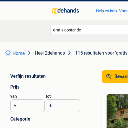
Help en info
Voor
Heel 2dehands
115 resultaten
voor 'grati
Home
Verfijn resultaten
Bewaar
Prijs
van
tot
€
€
Categorie