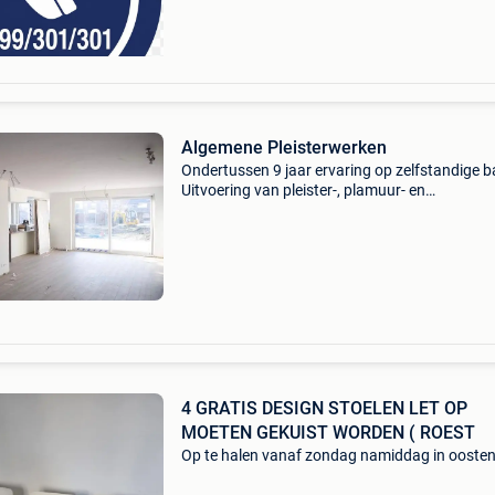
belgië actief: vla
Algemene Pleisterwerken
Ondertussen 9 jaar ervaring op zelfstandige b
Uitvoering van pleister-, plamuur- en
cementeringswerken. Werk correct en met oog
detail. Probeer me flexibel op te stellen indien 
dringend
4 GRATIS DESIGN STOELEN LET OP
MOETEN GEKUIST WORDEN ( ROEST
Op te halen vanaf zondag namiddag in ooste