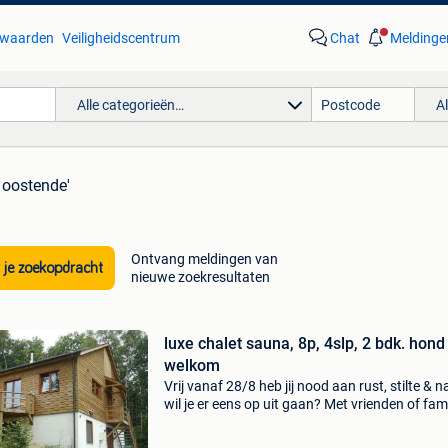
waarden
Veiligheidscentrum
Chat
Meldinge
Alle categorieën…
A
s oostende'
Ontvang meldingen van
 je zoekopdracht
nieuwe zoekresultaten
luxe chalet sauna, 8p, 4slp, 2 bdk. hond 
welkom
Vrij vanaf 28/8 heb jij nood aan rust, stilte & n
wil je er eens op uit gaan? Met vrienden of fami
weg, in de natuur? Kom dan naar onze luxe ch
gelegen in het bos van barvaux , op 5 k