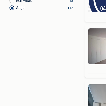
Een week
18
Altijd
112