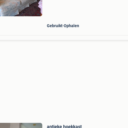
goede staat. Om te geven. Door jou opgehaald
Zorg voor een voertuig/aanhanger en helpers.
Afhaling in
Gebruikt
Ophalen
antieke hoekkast