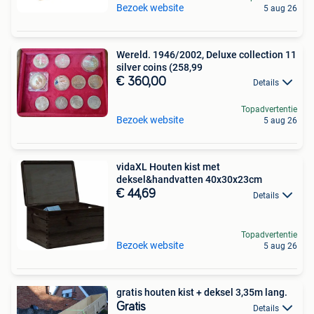
Bezoek website
5 aug 26
Wereld. 1946/2002, Deluxe collection 11
silver coins (258,99
€ 360,00
Details
Topadvertentie
Bezoek website
5 aug 26
vidaXL Houten kist met
deksel&handvatten 40x30x23cm
€ 44,69
Details
Topadvertentie
Bezoek website
5 aug 26
gratis houten kist + deksel 3,35m lang.
Gratis
Details