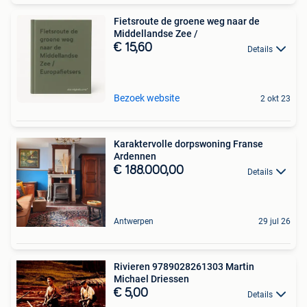
Fietsroute de groene weg naar de
Middellandse Zee /
€ 15,60
Details
Bezoek website
2 okt 23
Karaktervolle dorpswoning Franse
Ardennen
€ 188.000,00
Details
Antwerpen
29 jul 26
Rivieren 9789028261303 Martin
Michael Driessen
€ 5,00
Details