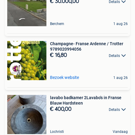
€ 30.000,00
Details
Berchem
1 aug 26
Champagne- Franse Ardenne / Trotter
9789020994056
€ 16,80
Details
Bezoek website
1 aug 26
lavabo badkamer 2Lavabo's in Franse
Blauw Hardsteen
€ 400,00
Details
Lochristi
Vandaag