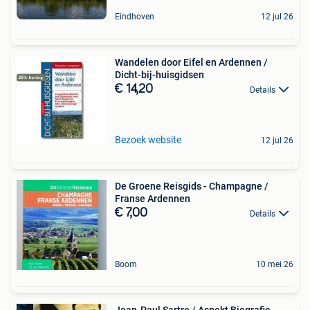
Eindhoven
12 jul 26
Wandelen door Eifel en Ardennen /
Dicht-bij-huisgidsen
€ 14,20
Details
Bezoek website
12 jul 26
De Groene Reisgids - Champagne /
Franse Ardennen
€ 7,00
Details
Boom
10 mei 26
Jean-Paul Sartre / Aspekt Biografie