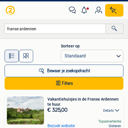
Alle categorieën…
Sorteer op
Alle afstanden…
Bewaar je zoekopdracht
Filters
Vakantiehuisjes in de Franse Ardennen
te huur.
€ 325,00
Details
Topadvertentie
Bezoek website
Gisteren