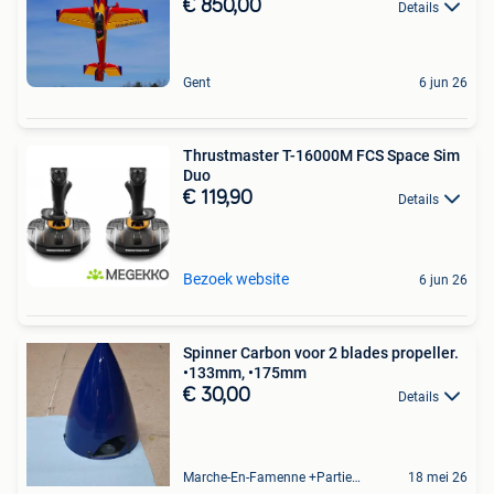
€ 850,00
Details
Gent
6 jun 26
Thrustmaster T-16000M FCS Space Sim
Duo
€ 119,90
Details
Bezoek website
6 jun 26
Spinner Carbon voor 2 blades propeller.
•133mm, •175mm
€ 30,00
Details
Marche-En-Famenne +Partie De Baillonville Et Noiseux
18 mei 26