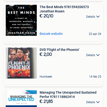
The Best Minds 9781594206573
Jonathan Rosen
€ 20,10
Details
Bezoek website
22 apr 26
DVD 'Flight of the Phoenix'
€ 2,00
Details
Humbeek
14 feb 25
Managing The Unexpected Sustained
Perfor 9781118862414
€ 21,85
Details