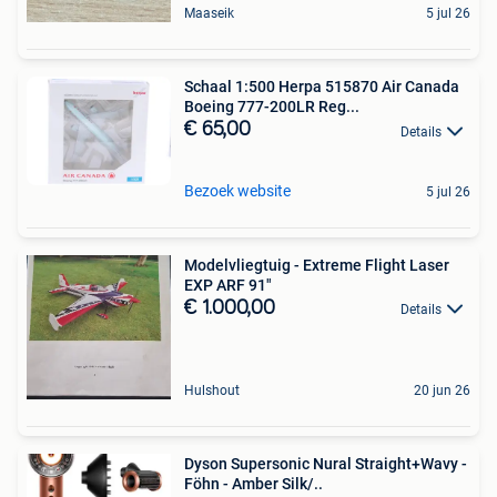
Maaseik
5 jul 26
Schaal 1:500 Herpa 515870 Air Canada
Boeing 777-200LR Reg...
€ 65,00
Details
Bezoek website
5 jul 26
Modelvliegtuig - Extreme Flight Laser
EXP ARF 91"
€ 1.000,00
Details
Hulshout
20 jun 26
Dyson Supersonic Nural Straight+Wavy -
Föhn - Amber Silk/..