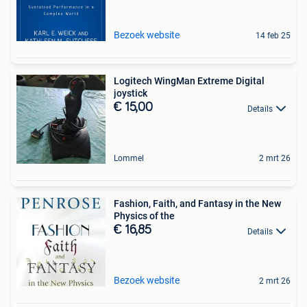
Bezoek website
14 feb 25
Logitech WingMan Extreme Digital
joystick
€ 15,00
Details
Lommel
2 mrt 26
Fashion, Faith, and Fantasy in the New
Physics of the
€ 16,85
Details
Bezoek website
2 mrt 26