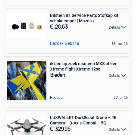
Bilstein B1 Service Parts Stofkap kit
schokdemper | Mazda /
€ 20,63
Details
Bezoek website
18 mei 26
ik ben op zoek naar een MXS of één
Xtreme flight Xtreme 12se
Bieden
Details
Heusden
27 jul 26
LUXWALLET DarkScout Drone – 4K
Camera – 3-Axis Gimbal – 5G
€ 329,95
Details