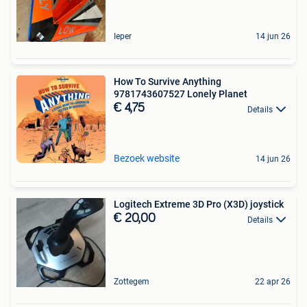
Ieper
14 jun 26
How To Survive Anything
9781743607527 Lonely Planet
€ 4,75
Details
Bezoek website
14 jun 26
Logitech Extreme 3D Pro (X3D) joystick
€ 20,00
Details
Zottegem
22 apr 26