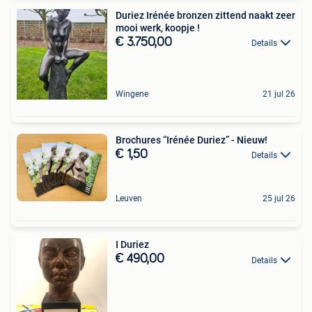
Duriez Irénée bronzen zittend naakt zeer
mooi werk, koopje !
€ 3.750,00
Details
Wingene
21 jul 26
Brochures “Irénée Duriez” - Nieuw!
€ 1,50
Details
Leuven
25 jul 26
I Duriez
€ 490,00
Details