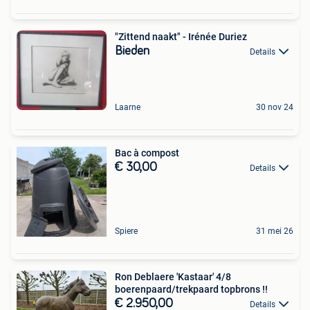
"Zittend naakt" - Irénée Duriez
Bieden
Details
Laarne
30 nov 24
Bac à compost
€ 30,00
Details
Spiere
31 mei 26
Ron Deblaere 'Kastaar' 4/8
boerenpaard/trekpaard topbrons !!
€ 2.950,00
Details