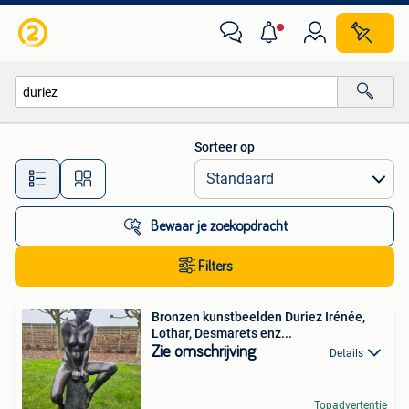
Alle categorieën…
Sorteer op
Alle afstanden…
Bewaar je zoekopdracht
Filters
Bronzen kunstbeelden Duriez Irénée,
Lothar, Desmarets enz...
Zie omschrijving
Details
Topadvertentie