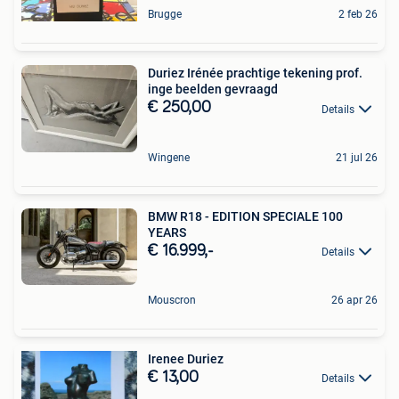
Brugge
2 feb 26
Duriez Irénée prachtige tekening prof.
inge beelden gevraagd
€ 250,00
Details
Wingene
21 jul 26
BMW R18 - EDITION SPECIALE 100
YEARS
€ 16.999,-
Details
Mouscron
26 apr 26
Irenee Duriez
€ 13,00
Details